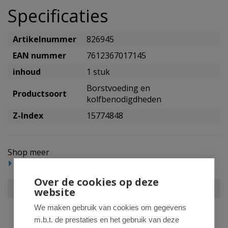
Specificaties
Artikelnummer
826945
EAN nummer
7612367017145
inhoud
1 stuk
Borstvoeding en
Productsoort
kolfbenodigdheden
Z-Index
15774848
Shop meer
Baby/Peuter
Borstvoeding en kolfbenodigdheden
Over de cookies op deze
Medela Koeltasje
website
We maken gebruik van cookies om gegevens
m.b.t. de prestaties en het gebruik van deze