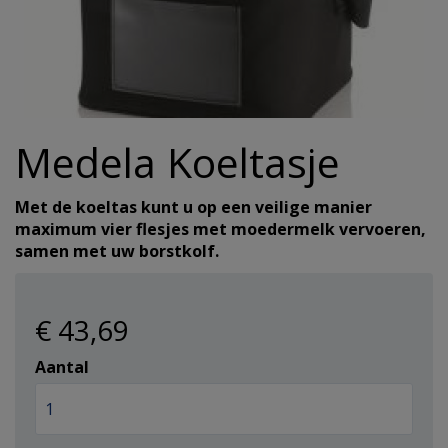
Hulpmiddelen
Incontinentie
Overig
alles v
Overig
Warmte 
Reinigi
Koek
Eelt en
Haaroli
Verzorg
Wasmid
Reizen
Hygiene/Papier
alles v
alles v
alles v
Oogver
Overige
alles v
Haarse
Urinaal
Pestici
Medela Koeltasje
alles van Gezondheid
alles van Verzorging
Geurtj
alles v
Haarma
Overig 
Afwasm
Met de koeltas kunt u op een veilige manier
Overig 
alles v
alles v
Toiletp
maximum vier flesjes met moedermelk vervoeren,
samen met uw borstkolf.
alles v
Keuken
€ 43
,69
Batteri
Aantal
alles v