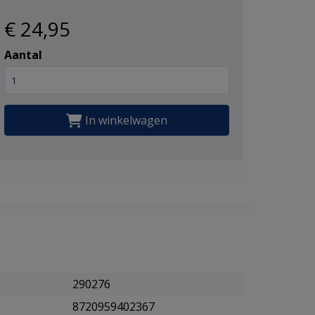
€ 24
,95
Aantal
In winkelwagen
290276
8720959402367