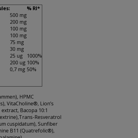
les:
% RI*
500 mg
200 mg
100 mg
100 mg
75 mg
30 mg
25 ug
1000%
200 ug
100%
0,7 mg
50%
stammen), HPMC
), VitaCholine®, Lion’s
 extract, Bacopa 10:1
xtrine),Trans-Resveratrol
um cuspidatum), Sunfiber
mine B11 (Quatrefolic®),
balamine).