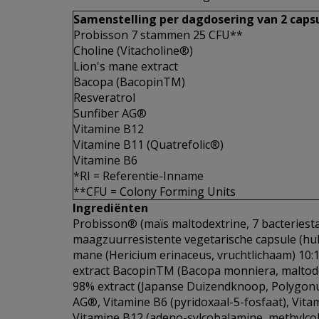
Samenstelling per dagdosering van 2 capsu
Probisson 7 stammen 25 CFU**
Choline (Vitacholine®)
Lion's mane extract
Bacopa (BacopinTM)
Resveratrol
Sunfiber AG®
Vitamine B12
Vitamine B11 (Quatrefolic®)
Vitamine B6
*RI = Referentie-Inname
**CFU = Colony Forming Units
Ingrediënten
Probisson® (maïs maltodextrine, 7 bacterie
maagzuurresistente vegetarische capsule (huls
mane (Hericium erinaceus, vruchtlichaam) 10:1
extract BacopinTM (Bacopa monniera, maltode
98% extract (Japanse Duizendknoop, Polygon
AG®, Vitamine B6 (pyridoxaal-5-fosfaat), Vita
Vitamine B12 (adeno-sylcobalamine, methylco