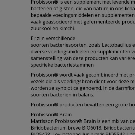
Probisson® is een supplement met levende m
bacteriën of gisten, die van nature in ons li
bepaalde voedingsmiddelen en supplementen t
vaak geassocieerd met gefermenteerde product
zuurkool en kimchi.
Er zijn verschillende
soorten bacteriesoorten, zoals Lactobacillus e
diverse voedingsmiddelen en supplementen 
samenstelling van deze producten kan variëre
specifieke bacteriestammen.
Probisson® wordt vaak gecombineerd met pre
vezels die als voedingsbron dient voor deze
worden ze synbiotica genoemd. In de darmflora
soorten bacteriën in balans.
Probisson® producten bevatten een grote hoe
Probisson® Brain
Mattisson Probisson® Brain is een mix van d
Bifidobacterium breve BIO6018, Bifidobacteri
BIO5478, Levilactobacillus brevis BIO5542, Lact