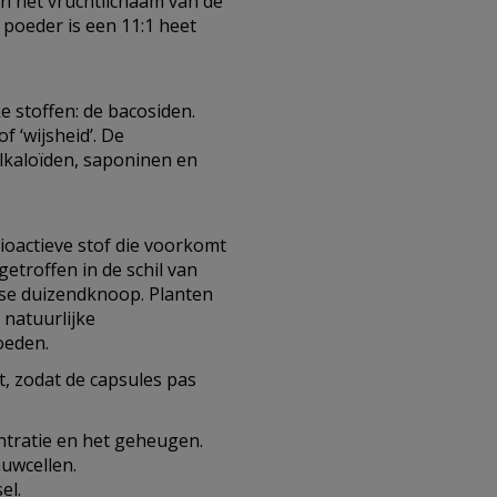
an het vruchtlichaam van de
 poeder is een 11:1 heet
 stoffen: de bacosiden.
f ‘wijsheid’. De
alkaloïden, saponinen en
bioactieve stof die voorkomt
getroffen in de schil van
nse duizendknoop. Planten
 natuurlijke
oeden.
t, zodat de capsules pas
ntratie en het geheugen.
uwcellen.
el.