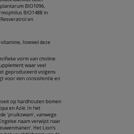
. plantarum BIO1096,
ermophilus BIO1488 in
 Resveratrol en
-vitamine, hoewel deze
cifieke vorm van choline.
supplement waar veel
het geproduceerd volgens
t voor een consistentie en
groeit op hardhouten bomen
pa en Azië. In het
 de 'pruikzwam', vanwege
Engelse naam verwijst naar
'leeuwenmanen'. Het Lion’s