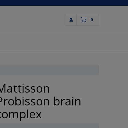
0
Inloggen
Winkelwagen
Uw winkelwagen is leeg.
Vul hem met producten.
Mattisson
Probisson brain
complex