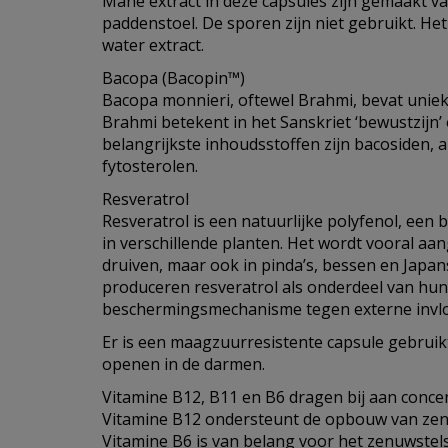
Mane extract in deze capsules zijn gemaakt v
paddenstoel. De sporen zijn niet gebruikt. Het
water extract.
Bacopa (Bacopin™)
Bacopa monnieri, oftewel Brahmi, bevat unieke
Brahmi betekent in het Sanskriet ‘bewustzijn’ o
belangrijkste inhoudsstoffen zijn bacosiden, 
fytosterolen.
Resveratrol
Resveratrol is een natuurlijke polyfenol, een 
in verschillende planten. Het wordt vooral aan
druiven, maar ook in pinda’s, bessen en Japa
produceren resveratrol als onderdeel van hun
beschermingsmechanisme tegen externe invl
Er is een maagzuurresistente capsule gebruik
openen in de darmen.
Vitamine B12, B11 en B6 dragen bij aan conce
Vitamine B12 ondersteunt de opbouw van zen
Vitamine B6 is van belang voor het zenuwstels