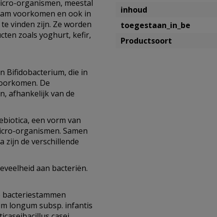
icro-organismen, meestal
inhoud
chaam voorkomen en ook in
e vinden zijn. Ze worden
toegestaan_in_be
en zoals yoghurt, kefir,
Productsoort
n Bifidobacterium, die in
voorkomen. De
n, afhankelijk van de
biotica, een vorm van
 micro-organismen. Samen
 zijn de verschillende
veelheid aan bacteriën.
e bacteriestammen
um longum subsp. infantis
icaseibacillus casei