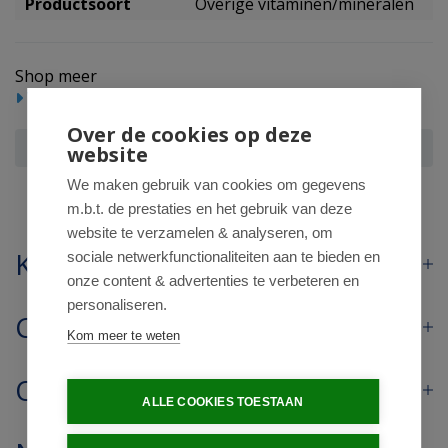
Productsoort
Overige vitaminen/mineralen
Shop meer
Voedingssupplementen
Over de cookies op deze
Mattisson Menstrucare vitex agnus castus
website
We maken gebruik van cookies om gegevens
m.b.t. de prestaties en het gebruik van deze
website te verzamelen & analyseren, om
Klantenservice
sociale netwerkfunctionaliteiten aan te bieden en
onze content & advertenties te verbeteren en
personaliseren.
Contact
Kom meer te weten
Openingstijden
ALLE COOKIES TOESTAAN