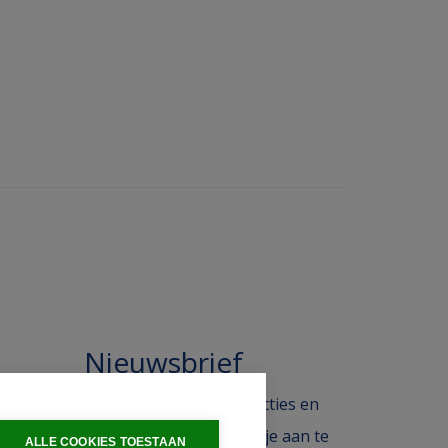
Nieuwsbrief
 in de
Blijf op de hoogte van acties en
ak.
het laatste nieuws door je aan te
ALLE COOKIES TOESTAAN