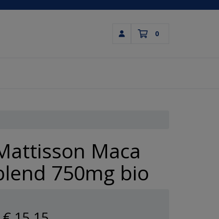
0
Inloggen
Winkelwagen
Uw winkelwagen is leeg.
Vul hem met producten.
Mattisson Maca
blend 750mg bio
€ 15
,15