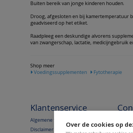
Buiten bereik van jonge kinderen houden.
Droog, afgesloten en bij kamertemperatuur b
geadviseerd op het etiket.
Raadpleeg een deskundige alvorens supplemen
van zwangerschap, lactatie, medicijngebruik en
Shop meer
Voedingssupplementen
Fytotherapie
Klantenservice
Con
Algemene voorwaarden
Homeo
Over de cookies op de
Disclaimer
Weimar