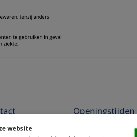
ewaren, tenzij anders
ten te gebruiken in geval
 ziekte.
tact
Openingstijden
pathie Regentesse B.V.
Openingstijden: 24/7 online,
ze website
winkel uitsluitend op afspra
straat 228