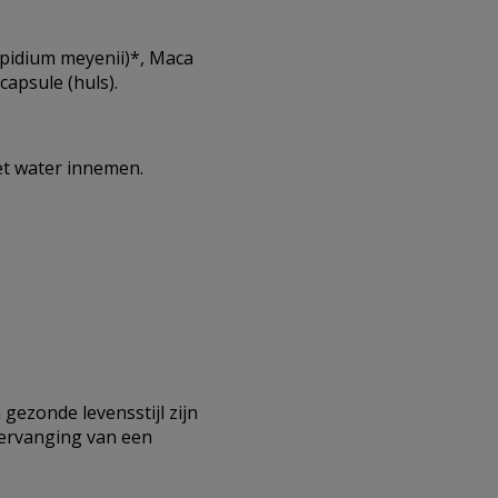
epidium meyenii)*, Maca
apsule (huls).
met water innemen.
gezonde levensstijl zijn
vervanging van een