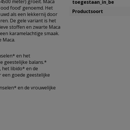
-4500 meter) groeit. Maca
toegestaan_in_be
‘Mood food’ genoemd. Het
Productsoort
uwd als een lekkernij door
ren. De gele variant is het
ieve stoffen en zwarte Maca
 een karamelachtige smaak.
e Maca.
nselen* en het
e geestelijke balans.*
het libido* en de
r een goede geestelijke
nselen* en de vrouwelijke