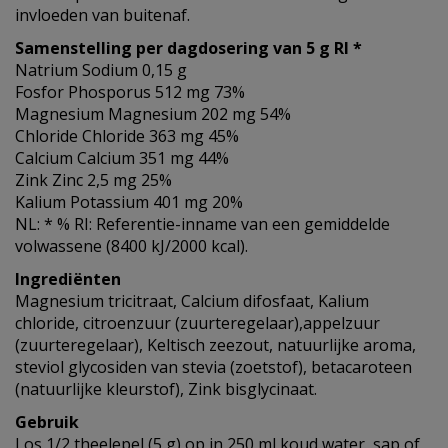
invloeden van buitenaf.
Samenstelling per dagdosering van 5 g RI *
Natrium Sodium 0,15 g
Fosfor Phosporus 512 mg 73%
Magnesium Magnesium 202 mg 54%
Chloride Chloride 363 mg 45%
Calcium Calcium 351 mg 44%
Zink Zinc 2,5 mg 25%
Kalium Potassium 401 mg 20%
NL: * % RI: Referentie-inname van een gemiddelde
volwassene (8400 kJ/2000 kcal).
Ingrediënten
Magnesium tricitraat, Calcium difosfaat, Kalium
chloride, citroenzuur (zuurteregelaar),appelzuur
(zuurteregelaar), Keltisch zeezout, natuurlijke aroma,
steviol glycosiden van stevia (zoetstof), betacaroteen
(natuurlijke kleurstof), Zink bisglycinaat.
Gebruik
Los 1/2 theelepel (5 g) op in 250 ml koud water, sap of