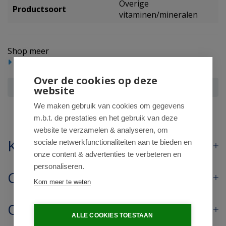
Overige
Productsoort
vitaminen/mineralen
Shop meer
Voedingssupplementen
Over de cookies op deze
Mattisson elektrolyten poeder perzik
website
We maken gebruik van cookies om gegevens
m.b.t. de prestaties en het gebruik van deze
website te verzamelen & analyseren, om
Klantenservice
sociale netwerkfunctionaliteiten aan te bieden en
onze content & advertenties te verbeteren en
personaliseren.
Contact
Kom meer te weten
Openingstijden
ALLE COOKIES TOESTAAN