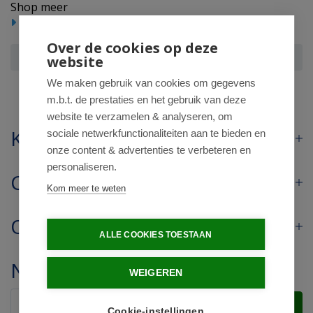
Shop meer
Reform/levensmiddelen
Over de cookies op deze
Mattisson Biologische zwarte komijn olie
website
We maken gebruik van cookies om gegevens
m.b.t. de prestaties en het gebruik van deze
website te verzamelen & analyseren, om
Klantenservice
sociale netwerkfunctionaliteiten aan te bieden en
onze content & advertenties te verbeteren en
personaliseren.
Contact
Kom meer te weten
Openingstijden
ALLE COOKIES TOESTAAN
Nieuwsbrief
WEIGEREN
Verstuur
Cookie-instellingen