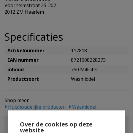
Voorhelmstraat 25-202
2012 ZM Haarlem
Specificaties
Artikelnummer
117818
EAN nummer
8721008228273
inhoud
750 Milliliter
Productsoort
Wasmiddel
Shop meer
Huishoudelijke producten
Wasmiddel
Marcel's GR Soap Wasverzachter vanille & katoen
Over de cookies op deze
navulling
website