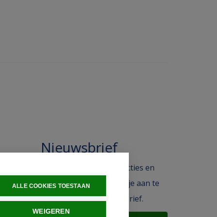
Nieuwsbrief
 in de
Blijf op de hoogte van acties en
ak.
het laatste nieuws door je aan te
ALLE COOKIES TOESTAAN
melden voor de nieuwsbrief.
WEIGEREN