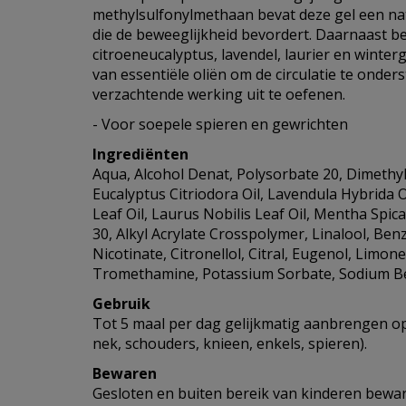
methylsulfonylmethaan bevat deze gel een na
die de beweeglijkheid bevordert. Daarnaast 
citroeneucalyptus, lavendel, laurier en winter
van essentiële oliën om de circulatie te ond
verzachtende werking uit te oefenen.
- Voor soepele spieren en gewrichten
Ingrediënten
Aqua, Alcohol Denat, Polysorbate 20, Dimethyl 
Eucalyptus Citriodora Oil, Lavendula Hybrida 
Leaf Oil, Laurus Nobilis Leaf Oil, Mentha Spica
30, Alkyl Acrylate Crosspolymer, Linalool, Benz
Nicotinate, Citronellol, Citral, Eugenol, Limo
Tromethamine, Potassium Sorbate, Sodium B
Gebruik
Tot 5 maal per dag gelijkmatig aanbrengen o
nek, schouders, knieen, enkels, spieren).
Bewaren
Gesloten en buiten bereik van kinderen bewa