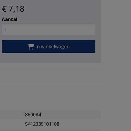
€ 7
,18
Aantal
In winkelwagen
860084
5412339101108