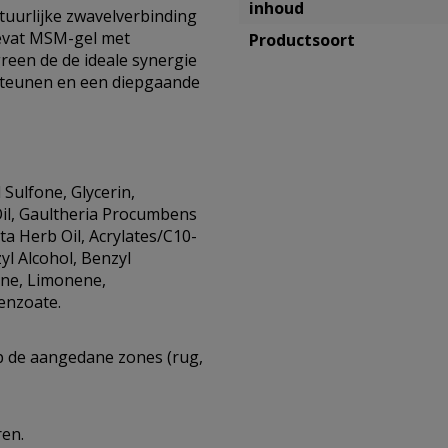
inhoud
tuurlijke zwavelverbinding
bevat MSM-gel met
Productsoort
green de de ideale synergie
ersteunen en een diepgaande
Sulfone, Glycerin,
Oil, Gaultheria Procumbens
ta Herb Oil, Acrylates/C10-
yl Alcohol, Benzyl
nene, Limonene,
enzoate.
p de aangedane zones (rug,
ren.