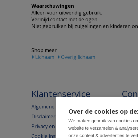
Waarschuwingen
Alleen voor uitwendig gebruik.
Vermijd contact met de ogen.
Niet gebruiken bij zuigelingen en kinderen ond
Shop meer
Lichaam
Overig lichaam
Klantenservice
Con
Algemene voorwaarden
Homeo
Over de cookies op de
Disclaimer
Weimar
We maken gebruik van cookies om 
Privacy en cookieverklaring
website te verzamelen & analyseren
2562H
Cookie instellingen
onze content & advertenties te ver