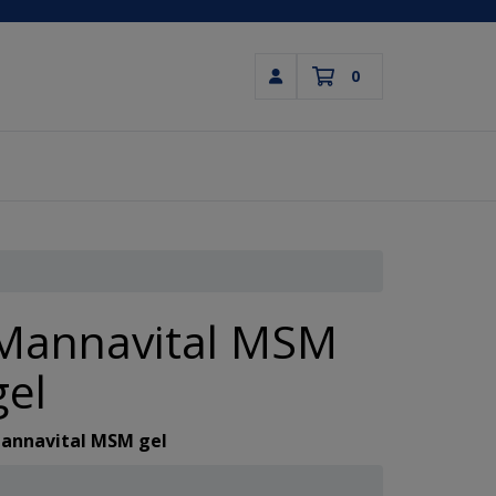
0
Inloggen
Winkelwagen
Uw winkelwagen is leeg.
Vul hem met producten.
Mannavital MSM
gel
annavital MSM gel