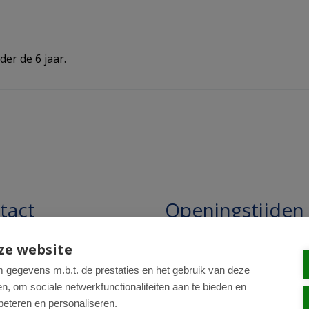
er de 6 jaar.
tact
Openingstijden
pathie Regentesse B.V.
Openingstijden: 24/7 online,
ze website
winkel uitsluitend op afspra
straat 228
gegevens m.b.t. de prestaties en het gebruik van deze
, om sociale netwerkfunctionaliteiten aan te bieden en
R Den Haag
beteren en personaliseren.