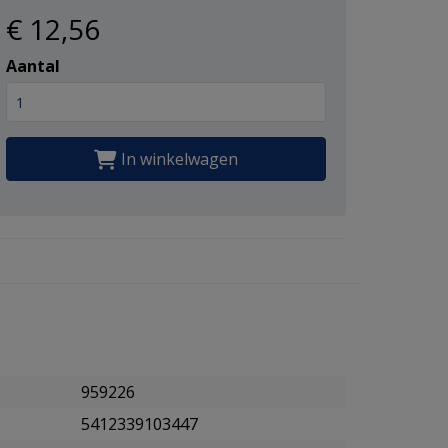
€ 12
,56
Aantal
In winkelwagen
959226
5412339103447