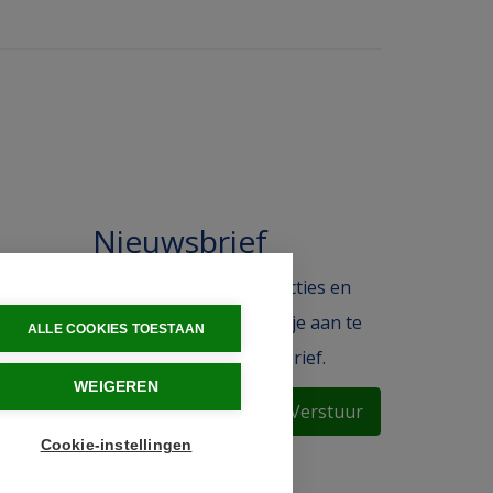
Nieuwsbrief
 in de
Blijf op de hoogte van acties en
ak.
het laatste nieuws door je aan te
ALLE COOKIES TOESTAAN
melden voor de nieuwsbrief.
WEIGEREN
Verstuur
Cookie-instellingen