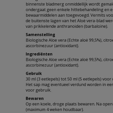
binnenste bladmerg onmiddellijk wordt gemal
ondergaat geen enkele hittebehandeling en 
bewaarmiddelen aan toegevoegd. Vermits voor
de buitenste lagen van het Aloë vera-blad werde
van prikkelende anthranoïden (barbaloïne).
Samenstelling
Biologische Aloe vera (Echte aloë 99,5%), citr
ascorbinezuur (antioxidant).
Ingrediënten
Biologische Aloe vera (Echte aloë 99,5%), citr
ascorbinezuur (antioxidant).
Gebruik
30 ml (3 eetlepels) tot 50 ml (5 eetlepels) voor
Het sap mag eventueel verdund worden in een
voor gebruik.
Bewaren
Op een koele, droge plaats bewaren. Na open
(maximum 4 weken houdbaar).