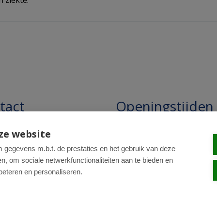
 ziekte.
tact
Openingstijden
pathie Regentesse B.V.
Openingstijden: 24/7 online,
ze website
winkel uitsluitend op afspra
straat 228
gegevens m.b.t. de prestaties en het gebruik van deze
, om sociale netwerkfunctionaliteiten aan te bieden en
R Den Haag
beteren en personaliseren.
0-820 98 84
: drogist@regentesse.nl