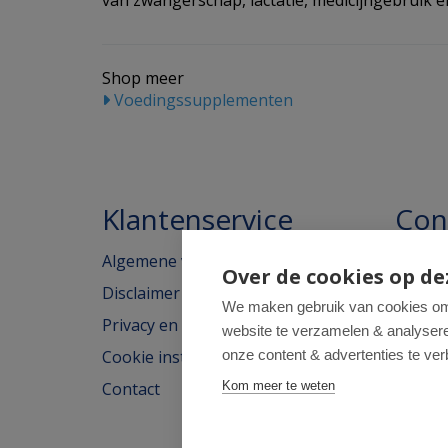
van zwangerschap, lactatie, medicijngebruik en
Shop meer
Voedingssupplementen
Klantenservice
Con
Algemene voorwaarden
Homeo
Over de cookies op de
Disclaimer
Weimar
We maken gebruik van cookies om 
Privacy en cookieverklaring
website te verzamelen & analyseren
2562H
Cookie instellingen
onze content & advertenties te ver
tel: 07
Contact
Kom meer te weten
e-mail