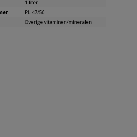
1 liter
mmer
PL 47/56
Overige vitaminen/mineralen