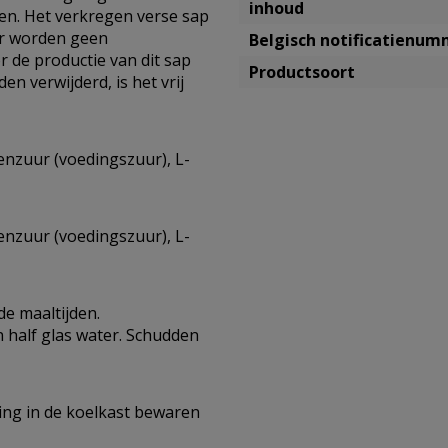
inhoud
en. Het verkregen verse sap
er worden geen
Belgisch notificatienu
 de productie van dit sap
Productsoort
n verwijderd, is het vrij
oenzuur (voedingszuur), L-
oenzuur (voedingszuur), L-
 de maaltijden.
 half glas water. Schudden
ing in de koelkast bewaren