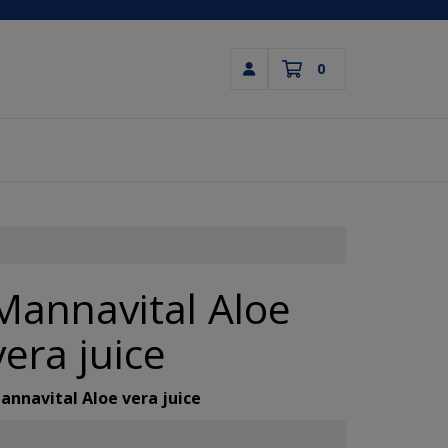
0
Inloggen
Winkelwagen
Uw winkelwagen is leeg.
Vul hem met producten.
Mannavital Aloe
vera juice
annavital Aloe vera juice