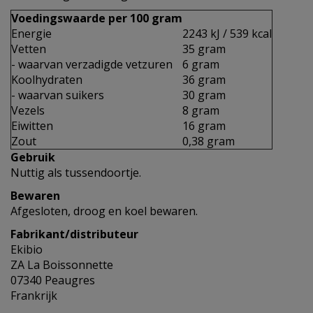
Voedingswaarde per 100 gram
Energie
2243 kJ / 539 kcal
Vetten
35 gram
- waarvan verzadigde vetzuren
6 gram
Koolhydraten
36 gram
- waarvan suikers
30 gram
Vezels
8 gram
Eiwitten
16 gram
Zout
0,38 gram
Gebruik
Nuttig als tussendoortje.
Bewaren
Afgesloten, droog en koel bewaren.
Fabrikant/distributeur
Ekibio
ZA La Boissonnette
07340 Peaugres
Frankrijk