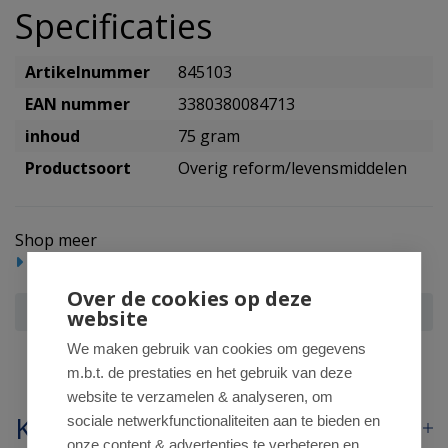
Specificaties
Artikelnummer
845103
EAN nummer
3380380084713
inhoud
75 gram
Productsoort
Overig reform/levensmiddelen
Shop meer
Reform/levensmiddelen
Over de cookies op deze
Ma Vie Sans Sesam cranberry reep
website
We maken gebruik van cookies om gegevens
m.b.t. de prestaties en het gebruik van deze
website te verzamelen & analyseren, om
Klantenservice
sociale netwerkfunctionaliteiten aan te bieden en
onze content & advertenties te verbeteren en