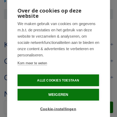
Huishoudelijke producten
Over de cookies op deze
Lucovitaal slipper zwart 43-44
website
We maken gebruik van cookies om gegevens
m.b.t. de prestaties en het gebruik van deze
website te verzamelen & analyseren, om
Klantenservice
sociale netwerkfunctionaliteiten aan te bieden en
onze content & advertenties te verbeteren en
personaliseren.
Contact
Kom meer te weten
Openingstijden
ALLE COOKIES TOESTAAN
Nieuwsbrief
WEIGEREN
Verstuur
Cookie-instellingen