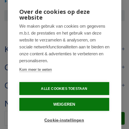
Huishoudelijke producten
Over de cookies op deze
Lucovitaal slipper zwart 39-40
website
We maken gebruik van cookies om gegevens
m.b.t. de prestaties en het gebruik van deze
website te verzamelen & analyseren, om
Klantenservice
sociale netwerkfunctionaliteiten aan te bieden en
onze content & advertenties te verbeteren en
personaliseren.
Contact
Kom meer te weten
Openingstijden
ALLE COOKIES TOESTAAN
Nieuwsbrief
WEIGEREN
Verstuur
Cookie-instellingen