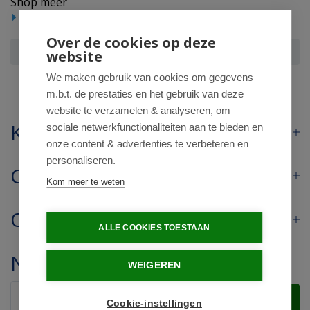
Shop meer
Voedingssupplementen
Over de cookies op deze
Lucovitaal Pre pro post biotica
website
We maken gebruik van cookies om gegevens
m.b.t. de prestaties en het gebruik van deze
website te verzamelen & analyseren, om
Klantenservice
sociale netwerkfunctionaliteiten aan te bieden en
onze content & advertenties te verbeteren en
personaliseren.
Contact
Kom meer te weten
Openingstijden
ALLE COOKIES TOESTAAN
Nieuwsbrief
WEIGEREN
Verstuur
Cookie-instellingen