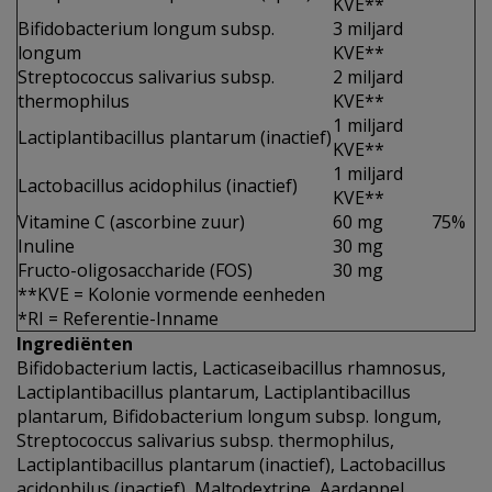
KVE**
Bifidobacterium longum subsp.
3 miljard
longum
KVE**
Streptococcus salivarius subsp.
2 miljard
thermophilus
KVE**
1 miljard
Lactiplantibacillus plantarum (inactief)
KVE**
1 miljard
Lactobacillus acidophilus (inactief)
KVE**
Vitamine C (ascorbine zuur)
60 mg
75%
Inuline
30 mg
Fructo-oligosaccharide (FOS)
30 mg
**KVE = Kolonie vormende eenheden
*RI = Referentie-Inname
Ingrediënten
Bifidobacterium lactis, Lacticaseibacillus rhamnosus,
Lactiplantibacillus plantarum, Lactiplantibacillus
plantarum, Bifidobacterium longum subsp. longum,
Streptococcus salivarius subsp. thermophilus,
Lactiplantibacillus plantarum (inactief), Lactobacillus
acidophilus (inactief), Maltodextrine, Aardappel