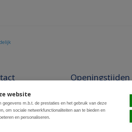
elijk
tact
Openingstijden
pathie Regentesse B.V.
Openingstijden: 24/7 online,
ze website
winkel uitsluitend op afspra
straat 228
gegevens m.b.t. de prestaties en het gebruik van deze
, om sociale netwerkfunctionaliteiten aan te bieden en
R Den Haag
beteren en personaliseren.
0-820 98 84
: drogist@regentesse.nl