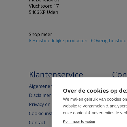
Vluchtoord 17
5406 XP Uden
Shop meer
Huishoudelijke producten
Overig huishoud
Klantenservice
Con
Algemene voorwaarden
Homeo
Over de cookies op de
Disclaimer
Weimar
We maken gebruik van cookies om 
Privacy en cookieverklaring
website te verzamelen & analyseren
2562H
Cookie instellingen
onze content & advertenties te ver
tel: 07
Contact
Kom meer te weten
e-mail