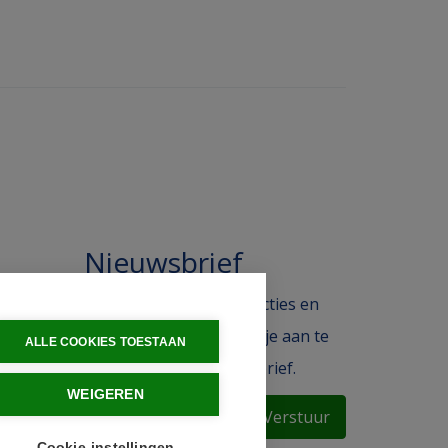
Nieuwsbrief
 in de
Blijf op de hoogte van acties en
ak.
het laatste nieuws door je aan te
ALLE COOKIES TOESTAAN
melden voor de nieuwsbrief.
WEIGEREN
Verstuur
Cookie-instellingen