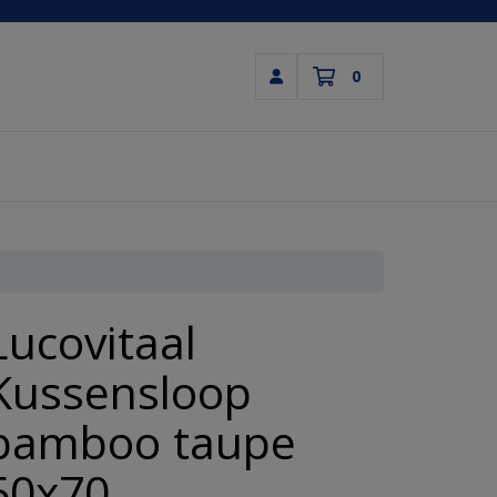
0
Inloggen
Winkelwagen
Uw winkelwagen is leeg.
Vul hem met producten.
Lucovitaal
Kussensloop
bamboo taupe
50x70