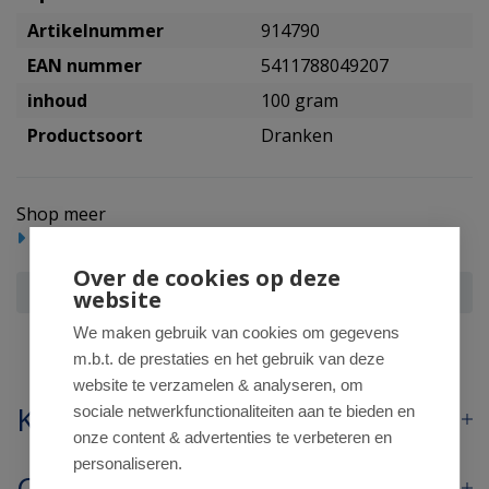
Artikelnummer
914790
EAN nummer
5411788049207
inhoud
100 gram
Productsoort
Dranken
Shop meer
Reform/levensmiddelen
Dranken
Over de cookies op deze
Lima Yannoh oat latte bio
website
We maken gebruik van cookies om gegevens
m.b.t. de prestaties en het gebruik van deze
website te verzamelen & analyseren, om
Klantenservice
sociale netwerkfunctionaliteiten aan te bieden en
onze content & advertenties te verbeteren en
personaliseren.
Contact