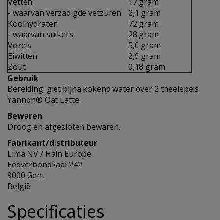
Vetten
17 gram
- waarvan verzadigde vetzuren
2,1 gram
Koolhydraten
72 gram
- waarvan suikers
28 gram
Vezels
5,0 gram
Eiwitten
2,9 gram
Zout
0,18 gram
Gebruik
Bereiding: giet bijna kokend water over 2 theelepels
Yannoh® Oat Latte.
Bewaren
Droog en afgesloten bewaren.
Fabrikant/distributeur
Lima NV / Hain Europe
Eedverbondkaai 242
9000 Gent
België
Specificaties