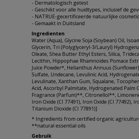
- Dermatologisch getest
- Geschikt voor alle huidtypes, inclusief de ge
- NATRUE-gecertificeerde natuurlijke cosmeti
- Gemaakt in Duitsland
Ingredienten
Water (Aqua), Glycine Soja (Soybean) Oil, Isoa
Glycerin, Tri (Polyglyceryl-3/Lauryl) Hydrogena
Oleate, Shea Butter Ethyl Esters, Silica, Tride
Lecithin, Hippophae Rhamnoides Pomace Extra
Juice Powder*, Helianthus Annuus (Sunflower
Sulfate, Undecane, Levulinic Acid, Hydrogenat
Levulinate, Xanthan Gum, Squalane, Tocophero
Acid, Ascorbyl Palmitate, Hydrogenated Palm Gly
Fragrance (Parfum)**, Citronellol**, Limonene*
Iron Oxide (CI 77491), Iron Oxide (CI 77492), Ir
Titanium Dioxide (CI 77891)]
* Ingredients from certified organic agricultur
**natural essential oils
Gebruik