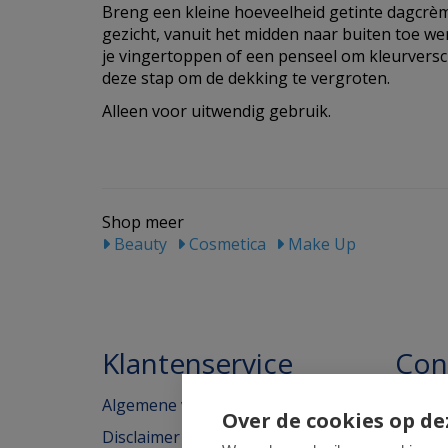
Breng een kleine hoeveelheid getinte dagcrèm
gezicht, vanuit het midden naar buiten toe w
je vingertoppen of een penseel om kleurversc
deze stap om de dekking te vergroten.
Alleen voor uitwendig gebruik.
Shop meer
Beauty
Cosmetica
Make Up
Klantenservice
Con
Algemene voorwaarden
Homeo
Over de cookies op de
Disclaimer