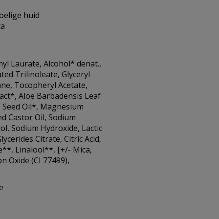
voelige huid
ca
myl Laurate, Alcohol* denat.,
ted Trilinoleate, Glyceryl
cane, Tocopheryl Acetate,
ct*, Aloe Barbadensis Leaf
) Seed Oil*, Magnesium
ed Castor Oil, Sodium
l, Sodium Hydroxide, Lactic
cerides Citrate, Citric Acid,
*, Linalool**, [+/- Mica,
on Oxide (CI 77499),
e