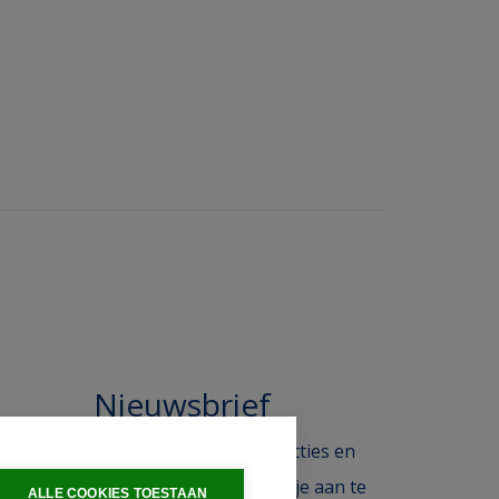
Nieuwsbrief
 in de
Blijf op de hoogte van acties en
ak.
het laatste nieuws door je aan te
ALLE COOKIES TOESTAAN