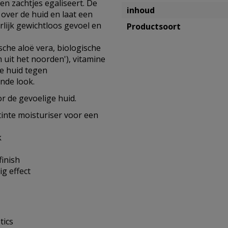
n zachtjes egaliseert. De
inhoud
 over de huid en laat een
erlijk gewichtloos gevoel en
Productsoort
che aloë vera, biologische
uit het noorden'), vitamine
e huid tegen
nde look.
or de gevoelige huid.
tinte moisturiser voor een
k
finish
g effect
tics