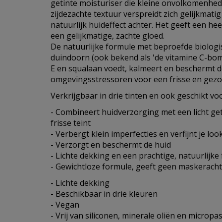
getinte moisturiser die kleine onvolkomenhede
zijdezachte textuur verspreidt zich gelijkmatig
natuurlijk huideffect achter. Het geeft een he
een gelijkmatige, zachte gloed.
De natuurlijke formule met beproefde biologis
duindoorn (ook bekend als 'de vitamine C-bom 
E en squalaan voedt, kalmeert en beschermt d
omgevingsstressoren voor een frisse en gezo
Verkrijgbaar in drie tinten en ook geschikt vo
- Combineert huidverzorging met een licht ge
frisse teint
- Verbergt klein imperfecties en verfijnt je loo
- Verzorgt en beschermt de huid
- Lichte dekking en een prachtige, natuurlijke 
- Gewichtloze formule, geeft geen maskerachti
- Lichte dekking
- Beschikbaar in drie kleuren
- Vegan
- Vrij van siliconen, minerale oliën en micropas