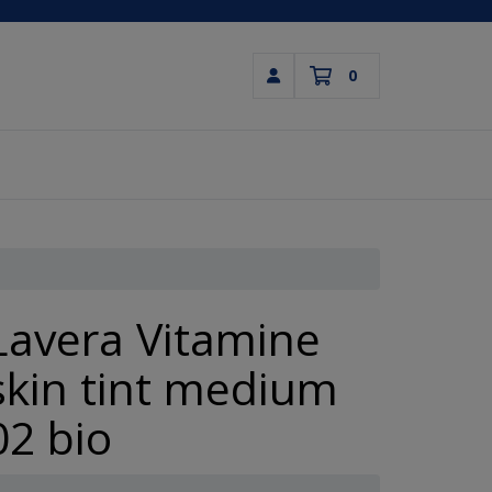
0
Inloggen
Winkelwagen
Uw winkelwagen is leeg.
Vul hem met producten.
Lavera Vitamine
skin tint medium
02 bio