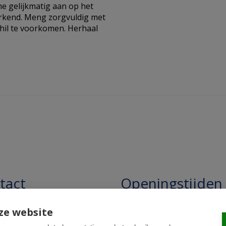
e gelijkmatig aan op het
erkend. Meng zorgvuldig met
hil te voorkomen. Herhaal
tact
Openingstijden
pathie Regentesse B.V.
Openingstijden: 24/7 online,
ze website
winkel uitsluitend op afspra