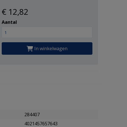
€ 12
,82
Aantal
In winkelwagen
284407
4021457657643