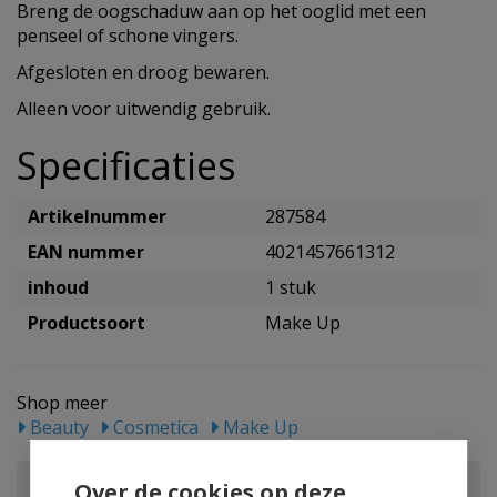
Breng de oogschaduw aan op het ooglid met een
penseel of schone vingers.
Afgesloten en droog bewaren.
Alleen voor uitwendig gebruik.
Specificaties
Artikelnummer
287584
EAN nummer
4021457661312
inhoud
1 stuk
Productsoort
Make Up
Shop meer
Beauty
Cosmetica
Make Up
Lavera Signature colour eyeshadow dazzling gold
Over de cookies op deze