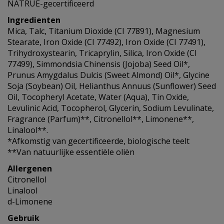
NATRUE-gecertificeerd
Ingredienten
Mica, Talc, Titanium Dioxide (CI 77891), Magnesium
Stearate, Iron Oxide (CI 77492), Iron Oxide (CI 77491),
Trihydroxystearin, Tricaprylin, Silica, Iron Oxide (CI
77499), Simmondsia Chinensis (Jojoba) Seed Oil*,
Prunus Amygdalus Dulcis (Sweet Almond) Oil*, Glycine
Soja (Soybean) Oil, Helianthus Annuus (Sunflower) Seed
Oil, Tocopheryl Acetate, Water (Aqua), Tin Oxide,
Levulinic Acid, Tocopherol, Glycerin, Sodium Levulinate,
Fragrance (Parfum)**, Citronellol**, Limonene**,
Linalool**.
*Afkomstig van gecertificeerde, biologische teelt
**Van natuurlijke essentiële oliën
Allergenen
Citronellol
Linalool
d-Limonene
Gebruik