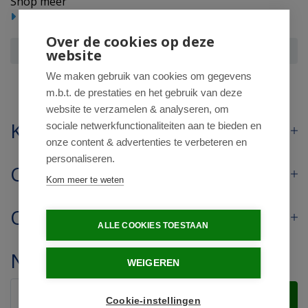
Shop meer
Beauty
Cosmetica
Make Up
Over de cookies op deze
Lavera Glow serum primer bio
website
We maken gebruik van cookies om gegevens
m.b.t. de prestaties en het gebruik van deze
website te verzamelen & analyseren, om
Klantenservice
sociale netwerkfunctionaliteiten aan te bieden en
onze content & advertenties te verbeteren en
personaliseren.
Contact
Kom meer te weten
Openingstijden
ALLE COOKIES TOESTAAN
Nieuwsbrief
WEIGEREN
Verstuur
Cookie-instellingen