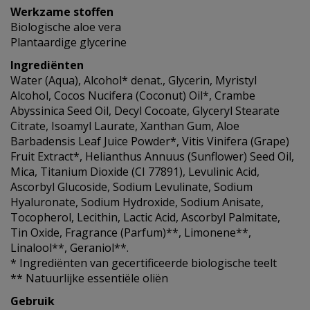
Werkzame stoffen
Biologische aloe vera
Plantaardige glycerine
Ingrediënten
Water (Aqua), Alcohol* denat., Glycerin, Myristyl
Alcohol, Cocos Nucifera (Coconut) Oil*, Crambe
Abyssinica Seed Oil, Decyl Cocoate, Glyceryl Stearate
Citrate, Isoamyl Laurate, Xanthan Gum, Aloe
Barbadensis Leaf Juice Powder*, Vitis Vinifera (Grape)
Fruit Extract*, Helianthus Annuus (Sunflower) Seed Oil,
Mica, Titanium Dioxide (CI 77891), Levulinic Acid,
Ascorbyl Glucoside, Sodium Levulinate, Sodium
Hyaluronate, Sodium Hydroxide, Sodium Anisate,
Tocopherol, Lecithin, Lactic Acid, Ascorbyl Palmitate,
Tin Oxide, Fragrance (Parfum)**, Limonene**,
Linalool**, Geraniol**.
* Ingrediënten van gecertificeerde biologische teelt
** Natuurlijke essentiële oliën
Gebruik