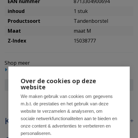
EAN nummer
8713304900694
inhoud
1 stuk
Productsoort
Tandenborstel
Maat
maat M
Z-Index
15038777
Shop meer
Mondverzorging
Tandenborstels
Over de cookies op deze
Lactona Tandenborstel IQ+ medium
website
We maken gebruik van cookies om gegevens
m.b.t. de prestaties en het gebruik van deze
website te verzamelen & analyseren, om
Klantenservice
sociale netwerkfunctionaliteiten aan te bieden en
onze content & advertenties te verbeteren en
personaliseren.