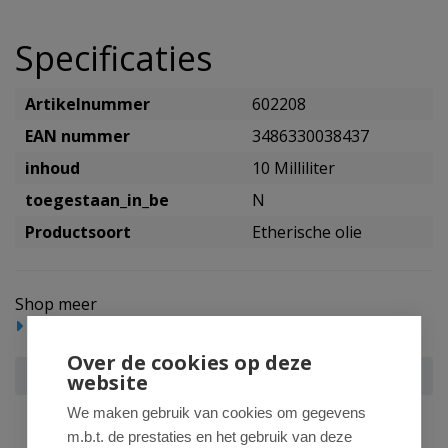
Specificaties
Artikelnummer
602208
EAN nummer
3486330038437
inhoud
10 Milliliter
toegestaan_in_be
N
Productsoort
Etherische olie
Shop meer
Gezondheidsproducten
Etherische olie
Over de cookies op deze
La Drome Petitgrain bittere sinaasappel olie bio
website
We maken gebruik van cookies om gegevens
m.b.t. de prestaties en het gebruik van deze