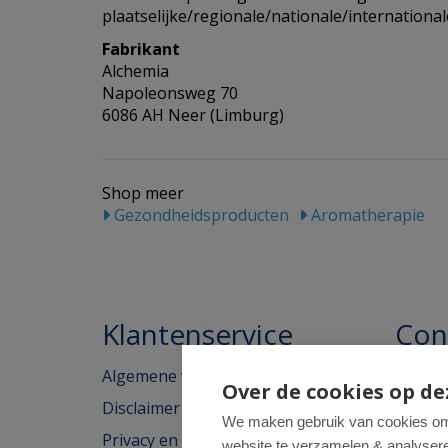
plaatselijke/regionale/nationale/international
Fabrikant
Alchemia
Napoleonsweg 70
6086 AH Neer (Limburg)
Shop meer
Gezondheidsproducten
Aromatherapie
Klantenservice
Con
Algemene voorwaarden
Homeo
Over de cookies op de
Disclaimer
Weimar
We maken gebruik van cookies om 
Privacy en cookieverklaring
website te verzamelen & analyseren