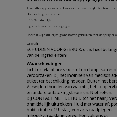
Aromatherapy spray is op basis van een natuurlijke tinctuur en et
chemische grondstoffen.
– 100% natuurlijk
– geen chemische toevoegingen
Doordat wij natuurlijke grondstoffen gebruiken, ziet de spray er wa
Gebruik
SCHUDDEN VOOR GEBRUIK: dit is heel belangri
van de ingrediënten!
Waarschuwingen
Licht ontvlambare vloeistof en domp. Kan een 
veroorzaken. Bij het inwinnen van medisch adv
etiket ter beschikking houden. Buiten het ber
Verwijderd houden van warmte, hete oppervl
en andere ontstekingsbronnen. Niet roken.
BIJ CONTACT MET DE HUID (of het haar): Vero
onmiddellijk uittrekken. Huid met water afspo
huidirritatie of Uitslag: een arts raadplegen.
Inhoud/verpakking verwerken volgens de