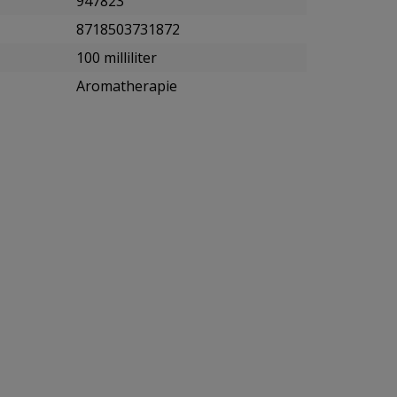
947823
8718503731872
100 milliliter
Aromatherapie