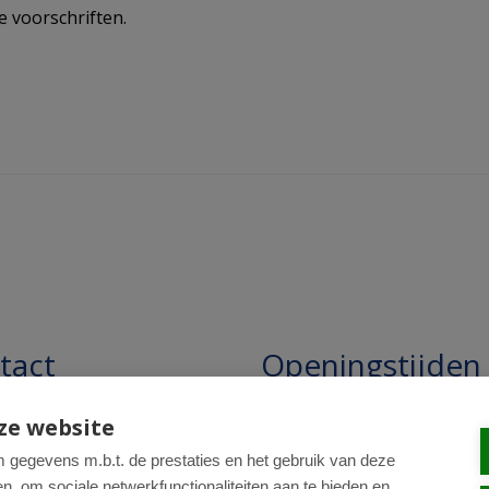
e voorschriften.
tact
Openingstijden
pathie Regentesse B.V.
Openingstijden: 24/7 online,
ze website
winkel uitsluitend op afspra
straat 228
gegevens m.b.t. de prestaties en het gebruik van deze
, om sociale netwerkfunctionaliteiten aan te bieden en