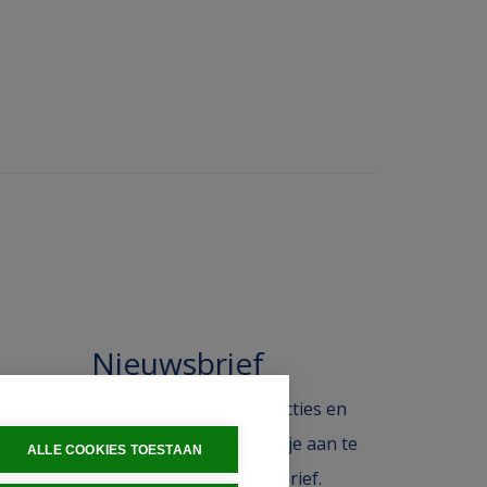
Nieuwsbrief
 in de
Blijf op de hoogte van acties en
ak.
het laatste nieuws door je aan te
ALLE COOKIES TOESTAAN
melden voor de nieuwsbrief.