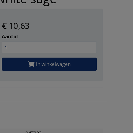
€ 10
,63
Aantal
In winkelwagen