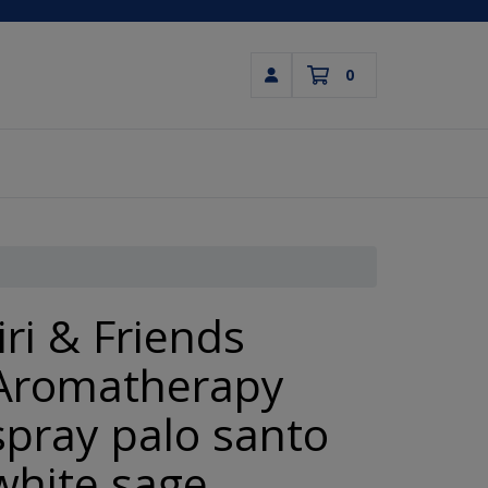
0
Inloggen
Winkelwagen
Uw winkelwagen is leeg.
Vul hem met producten.
Jiri & Friends
Aromatherapy
spray palo santo
white sage