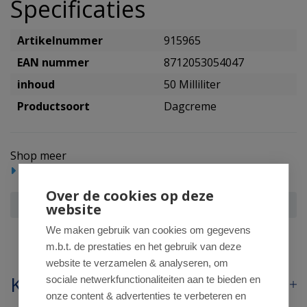
Specificaties
Artikelnummer
915965
EAN nummer
8712053054047
inhoud
50 Milliliter
Productsoort
Dagcreme
Shop meer
Beauty
Cosmetica
Dagcreme
Over de cookies op deze
Jacob Hooy Super collageen masker
website
We maken gebruik van cookies om gegevens
m.b.t. de prestaties en het gebruik van deze
website te verzamelen & analyseren, om
Klantenservice
sociale netwerkfunctionaliteiten aan te bieden en
onze content & advertenties te verbeteren en