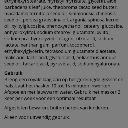
ethylhexyl stearate, myristyl myristate, glycerin, aloe
barbadensis leaf juice, theobroma cacao seed butter,
macadamia ternifolia seed oil, simmondsia chinensis
seed oil, persea gratissima oil, argania spinosa kernel
oil, xylitylglucoside, phenoxyethanol, cetearyl glucoside,
anhydroxylitol, sodium stearoyl glutamate, xylitol,
sodium pca, hydrolyzed collagen, citric acid, sodium
lactate, xanthan gum, parfum, tocopherol,
ethylhexylglycerin, tetrasodium glutamate diacetate,
malic acid, lactic acid, glycolic acid, helianthus annuus
seed oil, tartaric acid, pyruvic acid, sodium hyaluronate.
Gebruik
Breng een royale laag aan op het gereinigde gezicht en
hals. Laat het masker 10 tot 15 minuten inwerken.
Afspoelen met lauwwarm water. Gebruik het masker 2
keer per week voor een optimaal resultaat.
Afgesloten bewaren, buiten bereik van kinderen.
Alleen voor uitwendig gebruik.