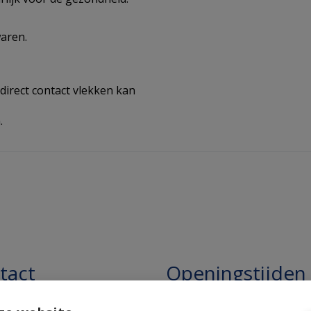
aren.
direct contact vlekken kan
.
tact
Openingstijden
pathie Regentesse B.V.
Openingstijden: 24/7 online,