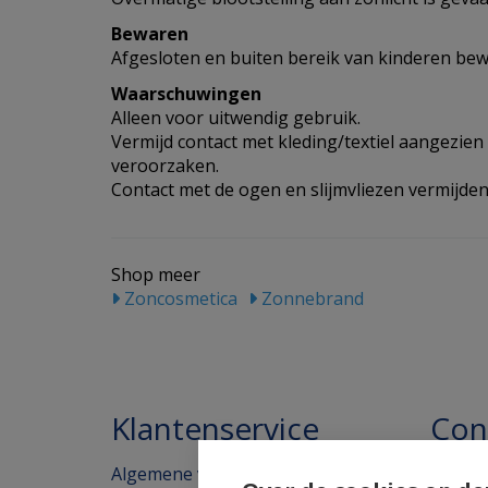
Bewaren
Afgesloten en buiten bereik van kinderen bew
Waarschuwingen
Alleen voor uitwendig gebruik.
Vermijd contact met kleding/textiel aangezien 
veroorzaken.
Contact met de ogen en slijmvliezen vermijden
Shop meer
Zoncosmetica
Zonnebrand
Klantenservice
Con
Algemene voorwaarden
Homeo