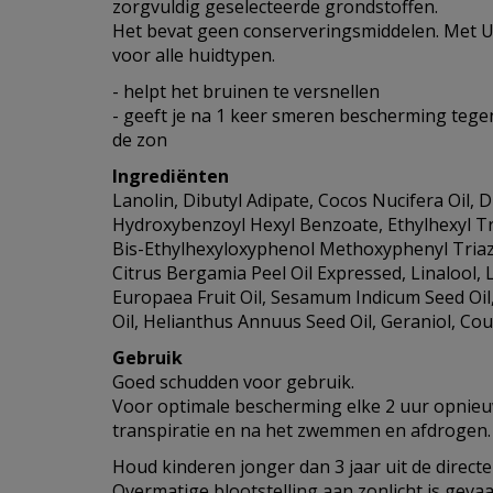
zorgvuldig geselecteerde grondstoffen.
Het bevat geen conserveringsmiddelen. Met UV
voor alle huidtypen.
- helpt het bruinen te versnellen
- geeft je na 1 keer smeren bescherming tegen
de zon
Ingrediënten
Lanolin, Dibutyl Adipate, Cocos Nucifera Oil, 
Hydroxybenzoyl Hexyl Benzoate, Ethylhexyl Tri
Bis-Ethylhexyloxyphenol Methoxyphenyl Triazi
Citrus Bergamia Peel Oil Expressed, Linalool,
Europaea Fruit Oil, Sesamum Indicum Seed Oil
Oil, Helianthus Annuus Seed Oil, Geraniol, Co
Gebruik
Goed schudden voor gebruik.
Voor optimale bescherming elke 2 uur opnieu
transpiratie en na het zwemmen en afdrogen.
Houd kinderen jonger dan 3 jaar uit de directe
Overmatige blootstelling aan zonlicht is gevaa