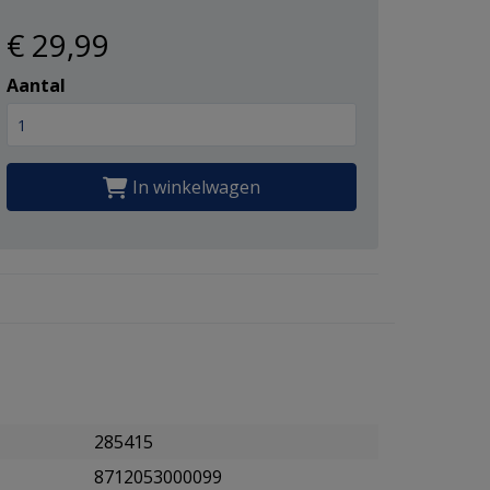
€ 29
,99
Aantal
In winkelwagen
285415
8712053000099