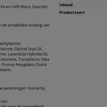
inhoud
A en UVB filters. Geschikt
Productsoort
 de schadelijke straling van
Diethylamino
azone, Glycine Soja Oil,
ne, Lavandula Hybrida Oil,
 Limonene, Tocopherol, Olea
, Prunus Amygdalus Dulcis
umarin.
w aanbrengen. Vooral bij
 zon.
rlijk voor de gezondheid.