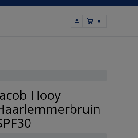
0
Inloggen
Winkelwagen
Uw winkelwagen is leeg.
Vul hem met producten.
Jacob Hooy
Haarlemmerbruin
SPF30