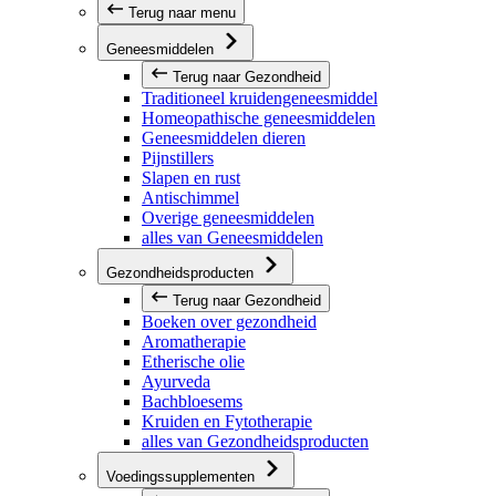
Terug naar menu
Geneesmiddelen
Terug naar Gezondheid
Traditioneel kruidengeneesmiddel
Homeopathische geneesmiddelen
Geneesmiddelen dieren
Pijnstillers
Slapen en rust
Antischimmel
Overige geneesmiddelen
alles van Geneesmiddelen
Gezondheidsproducten
Terug naar Gezondheid
Boeken over gezondheid
Aromatherapie
Etherische olie
Ayurveda
Bachbloesems
Kruiden en Fytotherapie
alles van Gezondheidsproducten
Voedingssupplementen