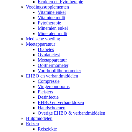
Kruiden en Fytotherapie
Voedingssupplementen
Vitamine enkel
Vitamine multi
Fytotherapie
Mineralen enkel
Mineralen multi
Medische voeding
Meetapparatuur
Diabetes
Ovulatietest
Meetapparatuur
Oorthermometer
Voorhoofdthermometer
EHBO en verbandmiddelen
Compressie
Vingercondooms
Pleisters
Desinfectie
EHBO en verbanddozen
Handschoenen
Overige EHBO & verbandmiddelen
Hulpmiddelen
Reizen
Reisziekte