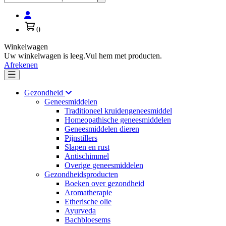
Inloggen
Winkelwagen
0
Winkelwagen
Uw winkelwagen is leeg.
Vul hem met producten.
Afrekenen
Toggle navigation
Gezondheid
Geneesmiddelen
Traditioneel kruidengeneesmiddel
Homeopathische geneesmiddelen
Geneesmiddelen dieren
Pijnstillers
Slapen en rust
Antischimmel
Overige geneesmiddelen
Gezondheidsproducten
Boeken over gezondheid
Aromatherapie
Etherische olie
Ayurveda
Bachbloesems