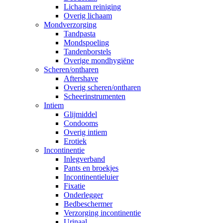
Lichaam reiniging
Overig lichaam
Mondverzorging
Tandpasta
Mondspoeling
Tandenborstels
Overige mondhygiëne
Scheren/ontharen
Aftershave
Overig scheren/ontharen
Scheerinstrumenten
Intiem
Glijmiddel
Condooms
Overig intiem
Erotiek
Incontinentie
Inlegverband
Pants en broekjes
Incontinentieluier
Fixatie
Onderlegger
Bedbeschermer
Verzorging incontinentie
Urinaal