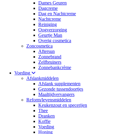
Dames Geuren
Dagcreme
Dag en Nachtcreme
Nachtcreme
Reiniging
Oogverzorging
Geurtje Man
Overig cosmetica
Zoncosmetica
Aftersun
Zonnebrand
Zelfbruiners
Zonnebankcrème
Voeding
Afslankmiddelen
Afslank supplementen
Gezonde tussendoortjes
Maaltijdvervangers
Reform/levensmiddelen
Keukenzout en specerijen
Thee
Dranken
Koffie
Voeding
Honing