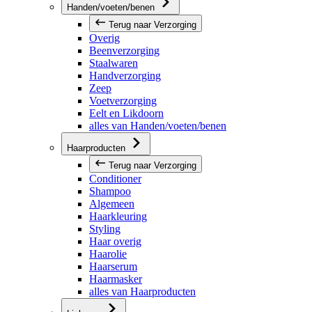
Handen/voeten/benen
Terug naar Verzorging
Overig
Beenverzorging
Staalwaren
Handverzorging
Zeep
Voetverzorging
Eelt en Likdoorn
alles van Handen/voeten/benen
Haarproducten
Terug naar Verzorging
Conditioner
Shampoo
Algemeen
Haarkleuring
Styling
Haar overig
Haarolie
Haarserum
Haarmasker
alles van Haarproducten