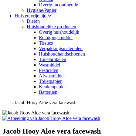
Overig incontinentie
Hygiene/Papier
Huis en vrije tijd
Dieren
Huishoudelijke producten
Overig huishoudelijk
Reinigingsmiddel
Tissues
Verpakkingsmaterialen
Huishoudhandschoenen
Toiletartikelen
Wasmiddel
Pesticiden
Afwasmiddel
Toiletpapier
Keukenpapier
Batterijen
Jacob Hooy Aloe vera facewash
Jacob Hooy Aloe vera facewash