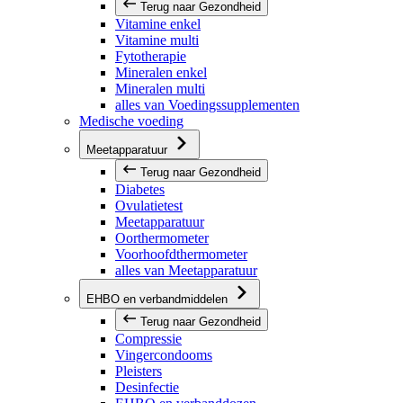
Terug naar Gezondheid
Vitamine enkel
Vitamine multi
Fytotherapie
Mineralen enkel
Mineralen multi
alles van Voedingssupplementen
Medische voeding
Meetapparatuur
Terug naar Gezondheid
Diabetes
Ovulatietest
Meetapparatuur
Oorthermometer
Voorhoofdthermometer
alles van Meetapparatuur
EHBO en verbandmiddelen
Terug naar Gezondheid
Compressie
Vingercondooms
Pleisters
Desinfectie