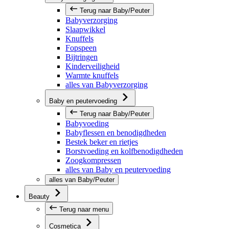
Terug naar Baby/Peuter
Babyverzorging
Slaapwikkel
Knuffels
Fopspeen
Bijtringen
Kinderveiligheid
Warmte knuffels
alles van Babyverzorging
Baby en peutervoeding
Terug naar Baby/Peuter
Babyvoeding
Babyflessen en benodigdheden
Bestek beker en rietjes
Borstvoeding en kolfbenodigdheden
Zoogkompressen
alles van Baby en peutervoeding
alles van Baby/Peuter
Beauty
Terug naar menu
Cosmetica