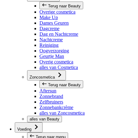
Terug naar Beauty
Overige cosmetica
Make Up
Dames Geuren
Dagcreme
Dag en Nachtcreme
Nachtcreme
Reiniging
Oogverzorging
Geurtje Man
Overig cosmetica
alles van Cosmetica
Zoncosmetica
Terug naar Beauty
Aftersun
Zonnebrand
Zelfbruiners
Zonnebankcrème
alles van Zoncosmetica
alles van Beauty
Voeding
Terug naar menu