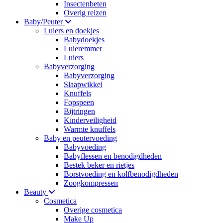
Insectenbeten
Overig reizen
Baby/Peuter
Luiers en doekjes
Babydoekjes
Luieremmer
Luiers
Babyverzorging
Babyverzorging
Slaapwikkel
Knuffels
Fopspeen
Bijtringen
Kinderveiligheid
Warmte knuffels
Baby en peutervoeding
Babyvoeding
Babyflessen en benodigdheden
Bestek beker en rietjes
Borstvoeding en kolfbenodigdheden
Zoogkompressen
Beauty
Cosmetica
Overige cosmetica
Make Up