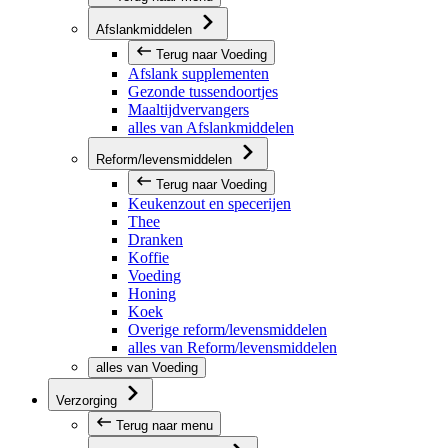
Afslankmiddelen
Terug naar Voeding
Afslank supplementen
Gezonde tussendoortjes
Maaltijdvervangers
alles van Afslankmiddelen
Reform/levensmiddelen
Terug naar Voeding
Keukenzout en specerijen
Thee
Dranken
Koffie
Voeding
Honing
Koek
Overige reform/levensmiddelen
alles van Reform/levensmiddelen
alles van Voeding
Verzorging
Terug naar menu