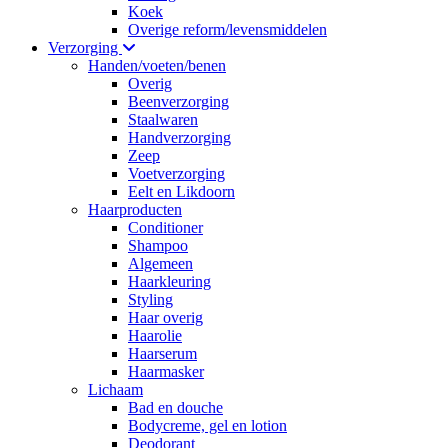
Koek
Overige reform/levensmiddelen
Verzorging
Handen/voeten/benen
Overig
Beenverzorging
Staalwaren
Handverzorging
Zeep
Voetverzorging
Eelt en Likdoorn
Haarproducten
Conditioner
Shampoo
Algemeen
Haarkleuring
Styling
Haar overig
Haarolie
Haarserum
Haarmasker
Lichaam
Bad en douche
Bodycreme, gel en lotion
Deodorant