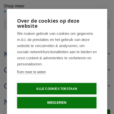
Shop meer
Huishoudelijke producten
Reinigingsmiddel
Over de cookies op deze
HG vlek & geur weg hond
website
We maken gebruik van cookies om gegevens
m.b.t. de prestaties en het gebruik van deze
website te verzamelen & analyseren, om
Klantenservice
sociale netwerkfunctionaliteiten aan te bieden en
onze content & advertenties te verbeteren en
personaliseren.
Contact
Kom meer te weten
Openingstijden
ALLE COOKIES TOESTAAN
Nieuwsbrief
WEIGEREN