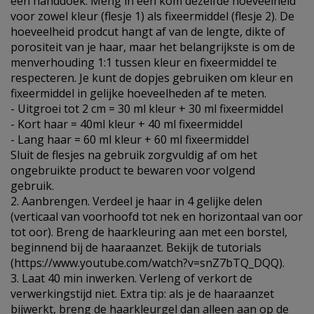
een handdoek. Meng in een kom dezelfde hoeveelheid
voor zowel kleur (flesje 1) als fixeermiddel (flesje 2). De
hoeveelheid prodcut hangt af van de lengte, dikte of
porositeit van je haar, maar het belangrijkste is om de
menverhouding 1:1 tussen kleur en fixeermiddel te
respecteren. Je kunt de dopjes gebruiken om kleur en
fixeermiddel in gelijke hoeveelheden af te meten.
- Uitgroei tot 2 cm = 30 ml kleur + 30 ml fixeermiddel
- Kort haar = 40ml kleur + 40 ml fixeermiddel
- Lang haar = 60 ml kleur + 60 ml fixeermiddel
Sluit de flesjes na gebruik zorgvuldig af om het
ongebruikte product te bewaren voor volgend
gebruik.
2. Aanbrengen. Verdeel je haar in 4 gelijke delen
(verticaal van voorhoofd tot nek en horizontaal van oor
tot oor). Breng de haarkleuring aan met een borstel,
beginnend bij de haaraanzet. Bekijk de tutorials
(https://www.youtube.com/watch?v=snZ7bTQ_DQQ).
3. Laat 40 min inwerken. Verleng of verkort de
verwerkingstijd niet. Extra tip: als je de haaraanzet
bijwerkt, breng de haarkleurgel dan alleen aan op de