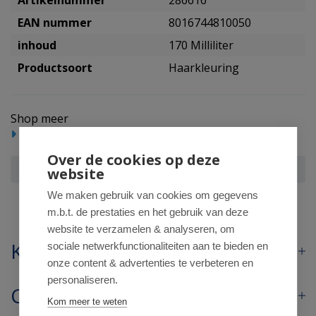
Artikelnummer
286616
EAN nummer
8016744810050
inhoud
170 Milliliter
Productsoort
Haarkleuring
Shop meer
Haarproducten
Haarkleuring
Over de cookies op deze
Herbatint 9n honingblond
website
We maken gebruik van cookies om gegevens
m.b.t. de prestaties en het gebruik van deze
website te verzamelen & analyseren, om
Klantenservice
sociale netwerkfunctionaliteiten aan te bieden en
onze content & advertenties te verbeteren en
personaliseren.
Contact
Kom meer te weten