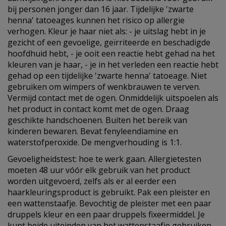
bij personen jonger dan 16 jaar. Tijdelijke 'zwarte
henna' tatoeages kunnen het risico op allergie
verhogen. Kleur je haar niet als: - je uitslag hebt in je
gezicht of een gevoelige, geïrriteerde en beschadigde
hoofdhuid hebt, - je ooit een reactie hebt gehad na het
kleuren van je haar, - je in het verleden een reactie hebt
gehad op een tijdelijke 'zwarte henna' tatoeage. Niet
gebruiken om wimpers of wenkbrauwen te verven.
Vermijd contact met de ogen. Onmiddelijk uitspoelen als
het product in contact komt met de ogen. Draag
geschikte handschoenen. Buiten het bereik van
kinderen bewaren. Bevat fenyleendiamine en
waterstofperoxide. De mengverhouding is 1:1.
Gevoeligheidstest: hoe te werk gaan. Allergietesten
moeten 48 uur vóór elk gebruik van het product
worden uitgevoerd, zelfs als er al eerder een
haarkleuringsproduct is gebruikt. Pak een pleister en
een wattenstaafje. Bevochtig de pleister met een paar
druppels kleur en een paar druppels fixeermiddel. Je
kunt beide uiteinden van het wattenstaafje gebruiken