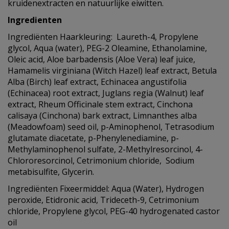
kruidenextracten en natuurlijke eiwitten.
Ingredienten
Ingrediënten Haarkleuring: Laureth-4, Propylene
glycol, Aqua (water), PEG-2 Oleamine, Ethanolamine,
Oleic acid, Aloe barbadensis (Aloe Vera) leaf juice,
Hamamelis virginiana (Witch Hazel) leaf extract, Betula
Alba (Birch) leaf extract, Echinacea angustifolia
(Echinacea) root extract, Juglans regia (Walnut) leaf
extract, Rheum Officinale stem extract, Cinchona
calisaya (Cinchona) bark extract, Limnanthes alba
(Meadowfoam) seed oil, p-Aminophenol, Tetrasodium
glutamate diacetate, p-Phenylenediamine, p-
Methylaminophenol sulfate, 2-Methylresorcinol, 4-
Chlororesorcinol, Cetrimonium chloride, Sodium
metabisulfite, Glycerin.
Ingrediënten Fixeermiddel: Aqua (Water), Hydrogen
peroxide, Etidronic acid, Trideceth-9, Cetrimonium
chloride, Propylene glycol, PEG-40 hydrogenated castor
oil