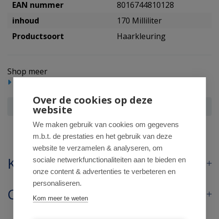
EAN nummer
8016744810128
inhoud
170 Milliliter
Productsoort
Haarkleuring
Shop meer
Haarproducten
Haarkleuring
Over de cookies op deze
Herbatint 4m acajou kastanje
website
We maken gebruik van cookies om gegevens
m.b.t. de prestaties en het gebruik van deze
website te verzamelen & analyseren, om
Klantenservice
sociale netwerkfunctionaliteiten aan te bieden en
onze content & advertenties te verbeteren en
personaliseren.
Contact
Kom meer te weten