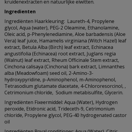
kruidenextracten en natuurlijke eiwitten.
Ingredienten
Ingrediënten Haarkleuring: Laureth-4, Propylene
glycol, Aqua (water), PEG-2 Oleamine, Ethanolamine,
Oleic acid, p-Phenylenediamine, Aloe barbadensis (Aloe
Vera) leaf juice, Hamamelis virginiana (Witch Hazel) leaf
extract, Betula Alba (Birch) leaf extract, Echinacea
angustifolia (Echinacea) root extract, Juglans regia
(Walnut) leaf extract, Rheum Officinale Stem extract,
Cinchona calisaya (Cinchona) bark extract, Limnanthes
alba (Meadowfoam) seed oil, 2-Amino-3-
hydroxypyridine, p-Aminophenol, m-Aminophenol,
Tetrasodium glutamate diacetate, 4-Chlororesorcinol, ,
Cetrimonium chloride, Sodium metabisulfite, Glycerin.
Ingrediënten Fixeermiddel: Aqua (Water), Hydrogen
peroxide, Etidronic acid, Trideceth-9, Cetrimonium
chloride, Propylene glycol, PEG-40 hydrogenated castor
oil
Ingrediënten Royal conditioner: Aqua (Water), Citric