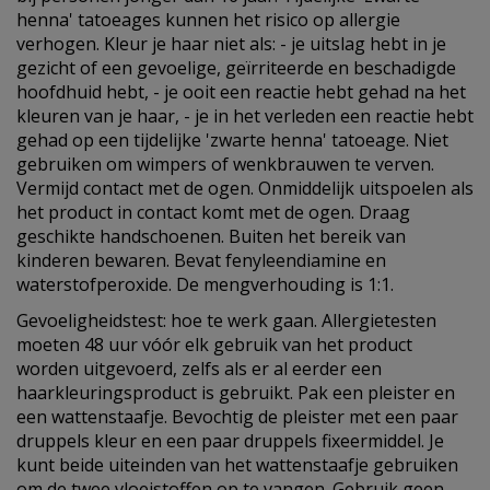
henna' tatoeages kunnen het risico op allergie
verhogen. Kleur je haar niet als: - je uitslag hebt in je
gezicht of een gevoelige, geïrriteerde en beschadigde
hoofdhuid hebt, - je ooit een reactie hebt gehad na het
kleuren van je haar, - je in het verleden een reactie hebt
gehad op een tijdelijke 'zwarte henna' tatoeage. Niet
gebruiken om wimpers of wenkbrauwen te verven.
Vermijd contact met de ogen. Onmiddelijk uitspoelen als
het product in contact komt met de ogen. Draag
geschikte handschoenen. Buiten het bereik van
kinderen bewaren. Bevat fenyleendiamine en
waterstofperoxide. De mengverhouding is 1:1.
Gevoeligheidstest: hoe te werk gaan. Allergietesten
moeten 48 uur vóór elk gebruik van het product
worden uitgevoerd, zelfs als er al eerder een
haarkleuringsproduct is gebruikt. Pak een pleister en
een wattenstaafje. Bevochtig de pleister met een paar
druppels kleur en een paar druppels fixeermiddel. Je
kunt beide uiteinden van het wattenstaafje gebruiken
om de twee vloeistoffen op te vangen. Gebruik geen