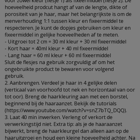
voor zowel kleur (flesje 1) als fixeermiddel (flesje 2). De
hoeveelheid prodcut hangt af van de lengte, dikte of
porositeit van je haar, maar het belangrijkste is om de
menverhouding 1:1 tussen kleur en fixeermiddel te
respecteren. Je kunt de dopjes gebruiken om kleur en
fixeermiddel in gelijke hoeveelheden af te meten.
- Uitgroei tot 2 cm = 30 ml kleur + 30 ml fixeermiddel
- Kort haar = 40ml kleur + 40 ml fixeermiddel
- Lang haar = 60 ml kleur + 60 ml fixeermiddel
Sluit de flesjes na gebruik zorgvuldig af om het
ongebruikte product te bewaren voor volgend
gebruik.
2. Aanbrengen. Verdeel je haar in 4 gelijke delen
(verticaal van voorhoofd tot nek en horizontaal van oor
tot oor). Breng de haarkleuring aan met een borstel,
beginnend bij de haaraanzet. Bekijk de tutorials
(https://www.youtube.com/watch?v=snZ7bTQ_DQQ).
3. Laat 40 min inwerken. Verleng of verkort de
verwerkingstijd niet. Extra tip: als je de haaraanzet
bijwerkt, breng de haarkleurgel dan alleen aan op de
haaruitgroei en houd een kleine hoeveelheid achter. Na