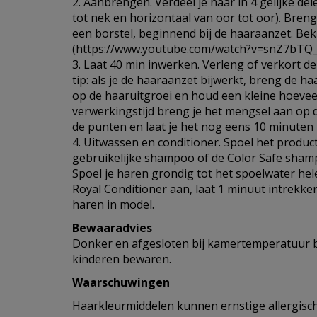
2. Aanbrengen. Verdeel je haar in 4 gelijke de
tot nek en horizontaal van oor tot oor). Bren
een borstel, beginnend bij de haaraanzet. Beki
(https://www.youtube.com/watch?v=snZ7bTQ
3. Laat 40 min inwerken. Verleng of verkort de 
tip: als je de haaraanzet bijwerkt, breng de h
op de haaruitgroei en houd een kleine hoevee
verwerkingstijd breng je het mengsel aan op d
de punten en laat je het nog eens 10 minuten
4. Uitwassen en conditioner. Spoel het product
gebruikelijke shampoo of de Color Safe sham
Spoel je haren grondig tot het spoelwater hel
Royal Conditioner aan, laat 1 minuut intrekken
haren in model.
Bewaaradvies
Donker en afgesloten bij kamertemperatuur b
kinderen bewaren.
Waarschuwingen
Haarkleurmiddelen kunnen ernstige allergisch