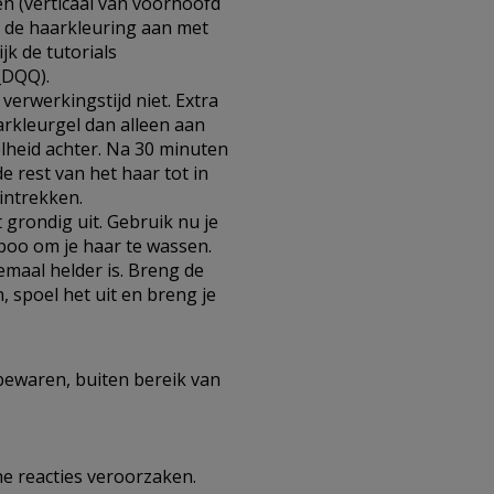
len (verticaal van voorhoofd
g de haarkleuring aan met
jk de tutorials
_DQQ).
verwerkingstijd niet. Extra
aarkleurgel dan alleen aan
lheid achter. Na 30 minuten
e rest van het haar tot in
 intrekken.
 grondig uit. Gebruik nu je
poo om je haar te wassen.
emaal helder is. Breng de
, spoel het uit en breng je
ewaren, buiten bereik van
e reacties veroorzaken.