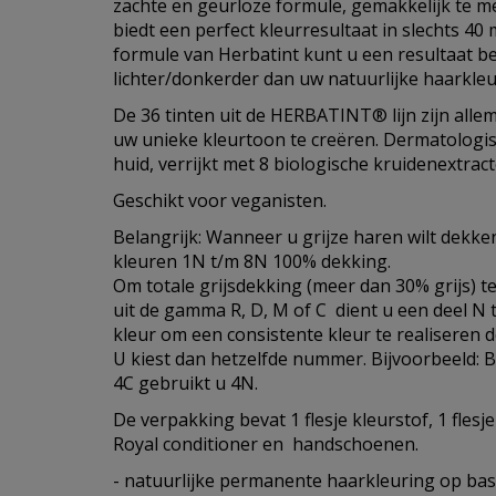
zachte en geurloze formule, gemakkelijk te m
biedt een perfect kleurresultaat in slechts 40
formule van Herbatint kunt u een resultaat be
lichter/donkerder dan uw natuurlijke haarkleu
De 36 tinten uit de HERBATINT® lijn zijn all
uw unieke kleurtoon te creëren. Dermatologis
huid, verrijkt met 8 biologische kruidenextract
Geschikt voor veganisten.
Belangrijk: Wanneer u grijze haren wilt dekke
kleuren 1N t/m 8N 100% dekking.
Om totale grijsdekking (meer dan 30% grijs) 
uit de gamma R, D, M of C dient u een deel 
kleur om een consistente kleur te realiseren 
U kiest dan hetzelfde nummer. Bijvoorbeeld: Bi
4C gebruikt u 4N.
De verpakking bevat 1 flesje kleurstof, 1 flesje
Royal conditioner en handschoenen.
- natuurlijke permanente haarkleuring op bas