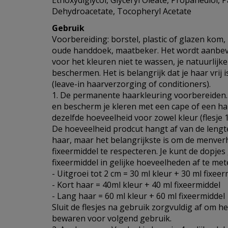
Ethoxydiglycol, Glyceryl Oleate, Propanediol,
Dehydroacetate, Tocopheryl Acetate
Gebruik
Voorbereiding: borstel, plastic of glazen ko
oude handdoek, maatbeker. Het wordt aanbev
voor het kleuren niet te wassen, je natuurlijke
beschermen. Het is belangrijk dat je haar vrij 
(leave-in haarverzorging of conditioners).
1. De permanente haarkleuring voorbereiden
en bescherm je kleren met een cape of een h
dezelfde hoeveelheid voor zowel kleur (flesje 1) 
De hoeveelheid prodcut hangt af van de lengte,
haar, maar het belangrijkste is om de menver
fixeermiddel te respecteren. Je kunt de dopje
fixeermiddel in gelijke hoeveelheden af te me
- Uitgroei tot 2 cm = 30 ml kleur + 30 ml fixeer
- Kort haar = 40ml kleur + 40 ml fixeermiddel
- Lang haar = 60 ml kleur + 60 ml fixeermiddel
Sluit de flesjes na gebruik zorgvuldig af om h
bewaren voor volgend gebruik.