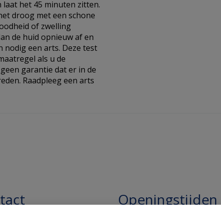
laat het 45 minuten zitten.
het droog met een schone
roodheid of zwelling
dan de huid opnieuw af en
n nodig een arts. Deze test
aatregel als u de
 geen garantie dat er in de
reden. Raadpleeg een arts
tact
Openingstijden
pathie Regentesse B.V.
Openingstijden: 24/7 online,