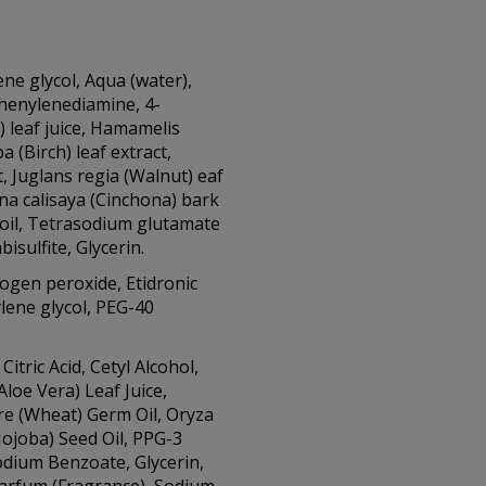
ne glycol, Aqua (water),
Phenylenediamine, 4-
) leaf juice, Hamamelis
a (Birch) leaf extract,
, Juglans regia (Walnut) eaf
na calisaya (Cinchona) bark
oil, Tetrasodium glutamate
isulfite, Glycerin.
ogen peroxide, Etidronic
lene glycol, PEG-40
itric Acid, Cetyl Alcohol,
loe Vera) Leaf Juice,
re (Wheat) Germ Oil, Oryza
Jojoba) Seed Oil, PPG-3
odium Benzoate, Glycerin,