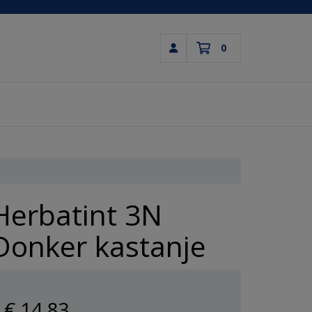
0
Inloggen
Winkelwagen
Uw winkelwagen is leeg.
Vul hem met producten.
Herbatint 3N
Donker kastanje
€ 14
,83