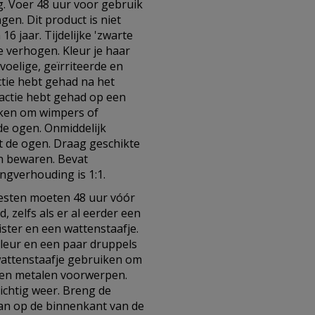
g. Voer 48 uur voor gebruik
gen. Dit product is niet
6 jaar. Tijdelijke 'zwarte
e verhogen. Kleur je haar
gevoelige, geïrriteerde en
ctie hebt gehad na het
reactie hebt gehad op een
uiken om wimpers of
de ogen. Onmiddelijk
t de ogen. Draag geschikte
n bewaren. Bevat
ngverhouding is 1:1.
testen moeten 48 uur vóór
 zelfs als er al eerder een
ister en een wattenstaafje.
kleur en een paar druppels
 wattenstaafje gebruiken om
geen metalen voorwerpen.
zichtig weer. Breng de
 aan op de binnenkant van de