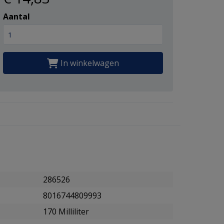
Aantal
In winkelwagen
286526
8016744809993
170 Milliliter