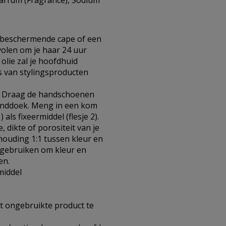
 Parfum (Fragrance), Sodium
m, beschermende cape of een
olen om je haar 24 uur
 olie zal je hoofdhuid
is van stylingsproducten
. Draag de handschoenen
anddoek. Meng in een kom
als fixeermiddel (flesje 2).
 dikte of porositeit van je
houding 1:1 tussen kleur en
s gebruiken om kleur en
ten.
middel
et ongebruikte product te