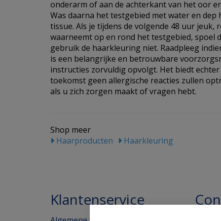
onderarm of aan de achterkant van het oor en 
Was daarna het testgebied met water en dep 
tissue. Als je tijdens de volgende 48 uur jeuk, 
waarneemt op en rond het testgebied, spoel 
gebruik de haarkleuring niet. Raadpleeg indie
is een belangrijke en betrouwbare voorzorgsm
instructies zorvuldig opvolgt. Het biedt echter
toekomst geen allergische reacties zullen opt
als u zich zorgen maakt of vragen hebt.
Shop meer
Haarproducten
Haarkleuring
Klantenservice
Con
Algemene voorwaarden
Homeo