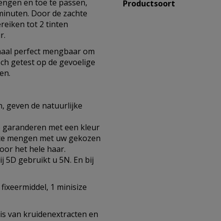
engen en toe te passen,
Productsoort
 minuten. Door de zachte
reiken tot 2 tinten
r.
emaal perfect mengbaar om
ch getest op de gevoelige
en.
n, geven de natuurlijke
te garanderen met een kleur
N te mengen met uw gekozen
door het hele haar.
j 5D gebruikt u 5N. En bij
 fixeermiddel, 1 minisize
is van kruidenextracten en