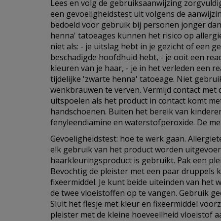
Lees en volg de gebruiksaanwijzing zorgvuldi
een gevoeligheidstest uit volgens de aanwijzin
bedoeld voor gebruik bij personen jonger dan 1
henna' tatoeages kunnen het risico op allergi
niet als: - je uitslag hebt in je gezicht of een 
beschadigde hoofdhuid hebt, - je ooit een rea
kleuren van je haar, - je in het verleden een 
tijdelijke 'zwarte henna' tatoeage. Niet gebr
wenkbrauwen te verven. Vermijd contact met 
uitspoelen als het product in contact komt me
handschoenen. Buiten het bereik van kindere
fenyleendiamine en waterstofperoxide. De me
Gevoeligheidstest: hoe te werk gaan. Allergie
elk gebruik van het product worden uitgevoerd,
haarkleuringsproduct is gebruikt. Pak een ple
Bevochtig de pleister met een paar druppels 
fixeermiddel. Je kunt beide uiteinden van het
de twee vloeistoffen op te vangen. Gebruik 
Sluit het flesje met kleur en fixeermiddel voor
pleister met de kleine hoeveellheid vloeistof