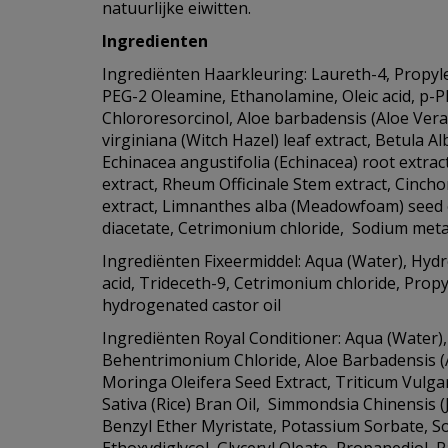
natuurlijke eiwitten.
Ingredienten
Ingrediënten Haarkleuring: Laureth-4, Propyle
PEG-2 Oleamine, Ethanolamine, Oleic acid, p-
Chlororesorcinol, Aloe barbadensis (Aloe Vera
virginiana (Witch Hazel) leaf extract, Betula Alb
Echinacea angustifolia (Echinacea) root extract
extract, Rheum Officinale Stem extract, Cincho
extract, Limnanthes alba (Meadowfoam) seed 
diacetate, Cetrimonium chloride, Sodium metab
Ingrediënten Fixeermiddel: Aqua (Water), Hydr
acid, Trideceth-9, Cetrimonium chloride, Propy
hydrogenated castor oil
Ingrediënten Royal Conditioner: Aqua (Water), C
Behentrimonium Chloride, Aloe Barbadensis (A
Moringa Oleifera Seed Extract, Triticum Vulga
Sativa (Rice) Bran Oil, Simmondsia Chinensis (
Benzyl Ether Myristate, Potassium Sorbate, S