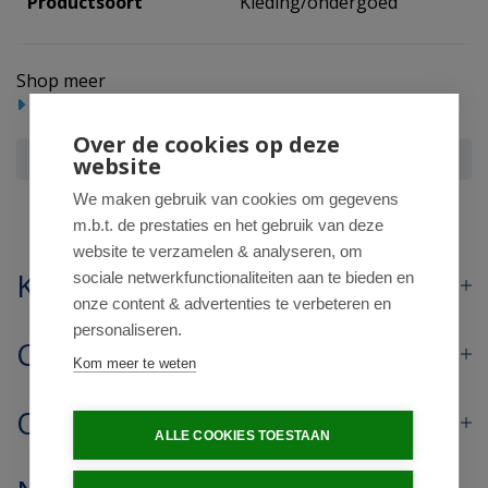
Productsoort
Kleding/ondergoed
Shop meer
Huishoudelijke producten
Over de cookies op deze
Heat Holders Mens workforce socks black 12-14
website
We maken gebruik van cookies om gegevens
m.b.t. de prestaties en het gebruik van deze
website te verzamelen & analyseren, om
Klantenservice
sociale netwerkfunctionaliteiten aan te bieden en
onze content & advertenties te verbeteren en
personaliseren.
Contact
Kom meer te weten
Openingstijden
ALLE COOKIES TOESTAAN