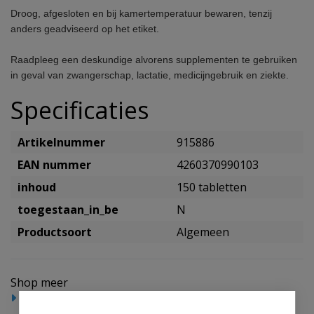
Droog, afgesloten en bij kamertemperatuur bewaren, tenzij
anders geadviseerd op het etiket.
Raadpleeg een deskundige alvorens supplementen te gebruiken
in geval van zwangerschap, lactatie, medicijngebruik en ziekte.
Specificaties
Artikelnummer
915886
EAN nummer
4260370990103
inhoud
150 tabletten
toegestaan_in_be
N
Productsoort
Algemeen
Shop meer
Gezondheidsproducten