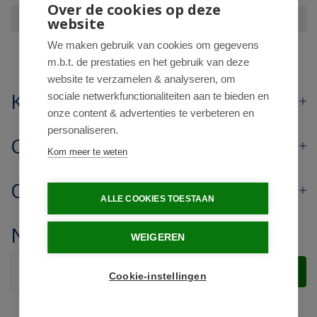
Over de cookies op deze
Hanoju Kurkumapoeder 500mg
website
We maken gebruik van cookies om gegevens
m.b.t. de prestaties en het gebruik van deze
website te verzamelen & analyseren, om
Klantenservice
sociale netwerkfunctionaliteiten aan te bieden en
onze content & advertenties te verbeteren en
personaliseren.
Contact
Kom meer te weten
Openingstijden
ALLE COOKIES TOESTAAN
Nieuwsbrief
WEIGEREN
Verstuur
Cookie-instellingen