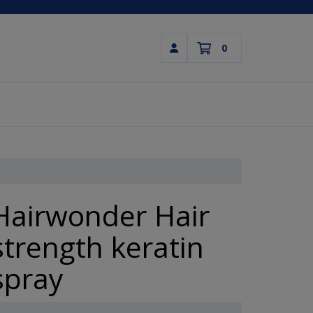
0
Inloggen
Winkelwagen
Uw winkelwagen is leeg.
Vul hem met producten.
Hairwonder Hair
strength keratin
spray