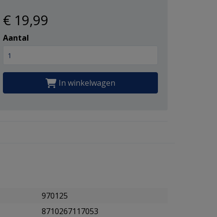
€ 19
,99
Aantal
In winkelwagen
970125
8710267117053