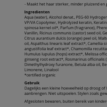
- Maakt het haar sterker, minder pluizend en
Ingredienten
Aqua (water), Alcohol denat., PEG-60 Hydrogen
VP/VA Copolymer, Hydrolyzed keratin, Keratin,
spinosa kernel oil*, Parfum (fragrance), Phen
Vanillin, Ricinus communis (castor) seed oil, G
Citrus aurantium dulcis (orange) peel oil, Malt
oil, Aspalthus linearis leaf extract*, Camellia s
angustifolia leaf extract*, Chamomilla recutita 
Humulus lupulus (hops) extract*, Melissa offici
ginseng root extract*, Rosmarinus officinalis 
Dimethylhydroxy furanone, Betula alba oil, B
Limonene, Linalool
*certified organic
Gebruik
Dagelijks een kleine hoeveelheid op droog o
aanbrengen. Niet uitspoelen. Stylen zoals gew
Afgesloten bewaren, buiten bereik van kinder