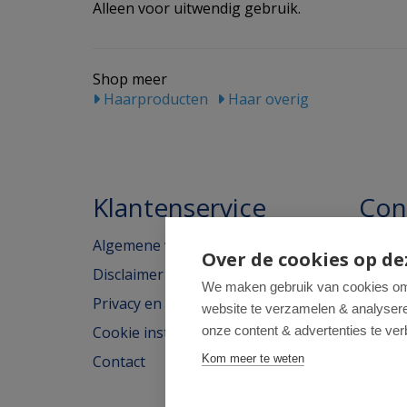
Alleen voor uitwendig gebruik.
Shop meer
Haarproducten
Haar overig
Klantenservice
Con
Algemene voorwaarden
Homeo
Over de cookies op de
Disclaimer
Weimar
We maken gebruik van cookies om 
Privacy en cookieverklaring
website te verzamelen & analyseren
2562H
Cookie instellingen
onze content & advertenties te ver
tel: 07
Contact
Kom meer te weten
e-mail