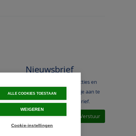
Nieuwsbrief
 in de
Blijf op de hoogte van acties en
ak.
het laatste nieuws door je aan te
ALLE COOKIES TOESTAAN
melden voor de nieuwsbrief.
WEIGEREN
Verstuur
Cookie-instellingen