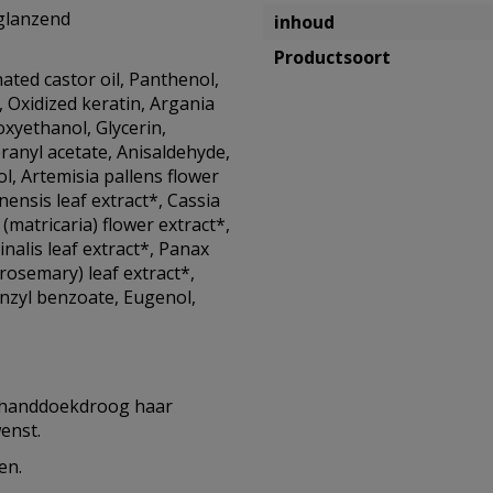
 glanzend
inhoud
Productsoort
ated castor oil, Panthenol,
 Oxidized keratin, Argania
oxyethanol, Glycerin,
eranyl acetate, Anisaldehyde,
ol, Artemisia pallens flower
inensis leaf extract*, Cassia
(matricaria) flower extract*,
nalis leaf extract*, Panax
(rosemary) leaf extract*,
enzyl benzoate, Eugenol,
f handdoekdroog haar
enst.
en.