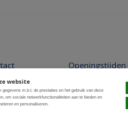
tact
Openingstijden
pathie Regentesse B.V.
Openingstijden: 24/7 online,
ze website
winkel uitsluitend op afspra
straat 228
gegevens m.b.t. de prestaties en het gebruik van deze
, om sociale netwerkfunctionaliteiten aan te bieden en
R Den Haag
beteren en personaliseren.
0-820 98 84
: drogist@regentesse.nl