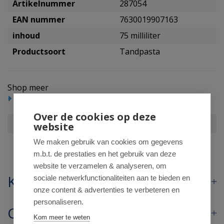
Artikelnummer
287054
EAN nummer
7630019907163
inhoud
75 milliliter
Productsoort
Tandpasta
Shop meer
Mondverzorging
Tandpasta
Over de cookies op deze
GUM Gingidex tandpasta tube
website
We maken gebruik van cookies om gegevens
m.b.t. de prestaties en het gebruik van deze
website te verzamelen & analyseren, om
Klantenservice
sociale netwerkfunctionaliteiten aan te bieden en
onze content & advertenties te verbeteren en
personaliseren.
Contact
Kom meer te weten