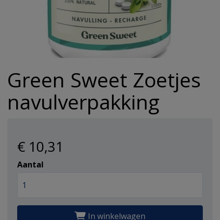
Hulpmiddelen
Incontinentie
Overig
alles v
Overig
Warmte 
Reinigi
Koek
Eelt en
Haaroli
Verzorg
Wasmid
Reizen
Hygiene/Papier
alles v
alles v
alles v
Oogver
Overige
alles v
Haarse
Urinaal
Pestici
Green Sweet Zoetjes
alles van Gezondheid
alles van Verzorging
Geurtj
alles v
Haarma
Overig 
Afwasm
navulverpakking
Overig 
alles v
alles v
Toiletp
alles v
Keuken
€ 10
,31
Aantal
Batteri
alles v
In winkelwagen