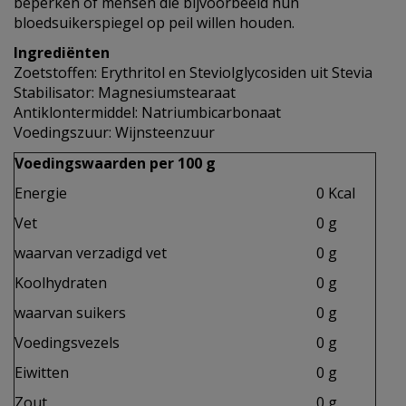
beperken of mensen die bijvoorbeeld hun
bloedsuikerspiegel op peil willen houden.
Ingrediënten
Zoetstoffen: Erythritol en Steviolglycosiden uit Stevia
Stabilisator: Magnesiumstearaat
Antiklontermiddel: Natriumbicarbonaat
Voedingszuur: Wijnsteenzuur
Voedingswaarden per 100 g
Energie
0 Kcal
Vet
0 g
waarvan verzadigd vet
0 g
Koolhydraten
0 g
waarvan suikers
0 g
Voedingsvezels
0 g
Eiwitten
0 g
Zout
0 g