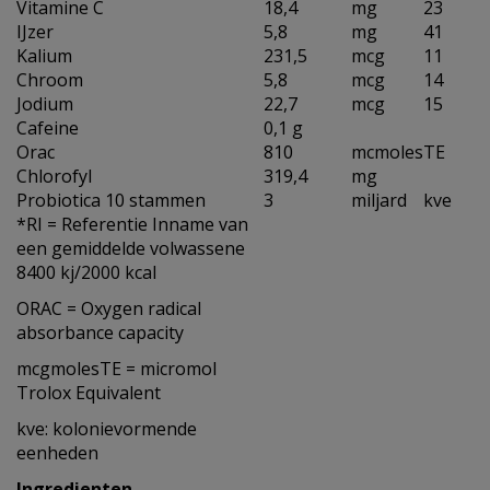
Vitamine C
18,4
mg
23
IJzer
5,8
mg
41
Kalium
231,5
mcg
11
Chroom
5,8
mcg
14
Jodium
22,7
mcg
15
Cafeine
0,1 g
Orac
810
mcmoles
TE
Chlorofyl
319,4
mg
Probiotica 10 stammen
3
miljard
kve
*RI = Referentie Inname van
een gemiddelde volwassene
8400 kj/2000 kcal
ORAC = Oxygen radical
absorbance capacity
mcgmolesTE = micromol
Trolox Equivalent
kve: kolonievormende
eenheden
Ingredienten