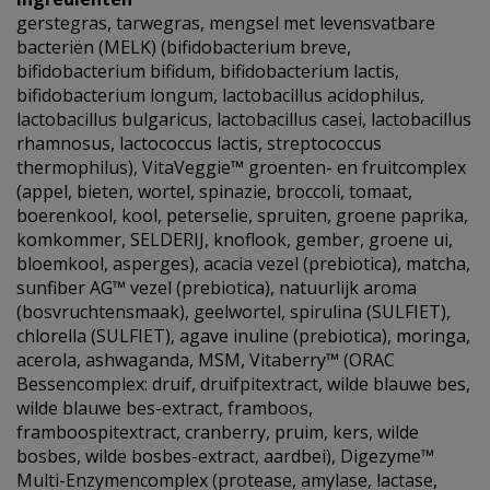
gerstegras, tarwegras, mengsel met levensvatbare
bacteriën (MELK) (bifidobacterium breve,
bifidobacterium bifidum, bifidobacterium lactis,
bifidobacterium longum, lactobacillus acidophilus,
lactobacillus bulgaricus, lactobacillus casei, lactobacillus
rhamnosus, lactococcus lactis, streptococcus
thermophilus), VitaVeggie™ groenten- en fruitcomplex
(appel, bieten, wortel, spinazie, broccoli, tomaat,
boerenkool, kool, peterselie, spruiten, groene paprika,
komkommer, SELDERIJ, knoflook, gember, groene ui,
bloemkool, asperges), acacia vezel (prebiotica), matcha,
sunfiber AG™ vezel (prebiotica), natuurlijk aroma
(bosvruchtensmaak), geelwortel, spirulina (SULFIET),
chlorella (SULFIET), agave inuline (prebiotica), moringa,
acerola, ashwaganda, MSM, Vitaberry™ (ORAC
Bessencomplex: druif, druifpitextract, wilde blauwe bes,
wilde blauwe bes-extract, framboos,
framboospitextract, cranberry, pruim, kers, wilde
bosbes, wilde bosbes-extract, aardbei), Digezyme™
Multi-Enzymencomplex (protease, amylase, lactase,