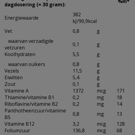
%RI*
dagdosering (= 30 gram):
382
Energiewaarde
kJ/90,9kcal
Vet
0,8
g
waarvan verzadigde
0,1
g
vetzuren
Koolhydraten
5,5
g
waarvan suikers
0,8
g
Vezels
11,5
g
Eiwitten
5,4
g
Zout
0,1
g
Vitamine A
1372
mcg
171
Thiamine/vitamine B1
0,2
mg
18
Riboflavine/vitamine B2
0,2
mg
14
Panthotheenzuur/vitamine
0,8
mg
13
B5
Vitamine B12
3,2
mcg
128
Foliumzuur
136,8
mcg
68