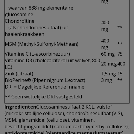
mg
waarvan 888 mg elementaire
glucosamine
Chondroïtine
400
(als chondoïtinesulfaat) uit
**
mg
haaienkraakbeen
400
MSM (Methyl-Sulfonyl-Methaan)
**
mg
Vitamine C (L-ascorbinezuur)
60 mg
75
Vitamine D3 (cholecalciferol uit wolvet, 800
20 mcg
400
I.E.)
Zink (citraat)
1,5 mg
15
BioPerine® (Piper nigrum L.extract)
3 mg
**
DRI = Dagelijkse Referentie Inname
** Geen wettelijke DRI vastgesteld
Ingredienten
Glucosaminesulfaat 2 KCL, vulstof
(microkristallijne cellulose), chondroïtinesulfaat (VIS),
MSM, glansmiddel (cellulose), vitaminen,
bevochtigingsmiddel (natrium carboxymethyl cellulose),
antiklontermiddel (plantaardige magnesiumstearaat),