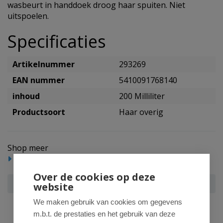
wasbeurt in handdoek droog haar spuiten. Niet
uitspoelen.
Specificaties
Artikelnummer
293269
EAN nummer
5410091768140
inhoud
200 Milliliter
Productsoort
Haar overig
Shop meer
Haarproducten
Haar overig
Over de cookies op deze
Gliss Kur Anti-klit spray split end miracle
website
We maken gebruik van cookies om gegevens
m.b.t. de prestaties en het gebruik van deze