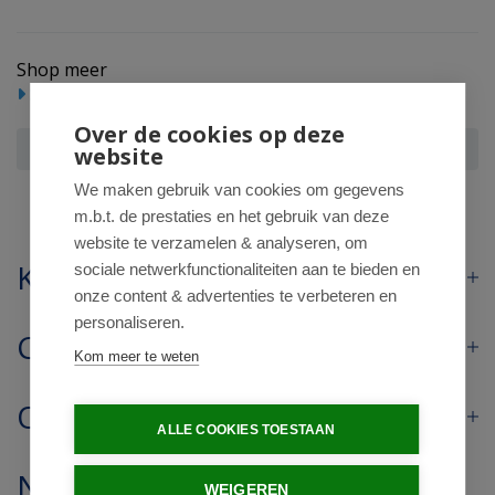
Shop meer
Scheren/ontharen
Scheerinstrumenten
Over de cookies op deze
Gillette Skinguard aloe vera mesjes regular
website
We maken gebruik van cookies om gegevens
m.b.t. de prestaties en het gebruik van deze
website te verzamelen & analyseren, om
Klantenservice
sociale netwerkfunctionaliteiten aan te bieden en
onze content & advertenties te verbeteren en
personaliseren.
Contact
Kom meer te weten
Openingstijden
ALLE COOKIES TOESTAAN
Nieuwsbrief
WEIGEREN