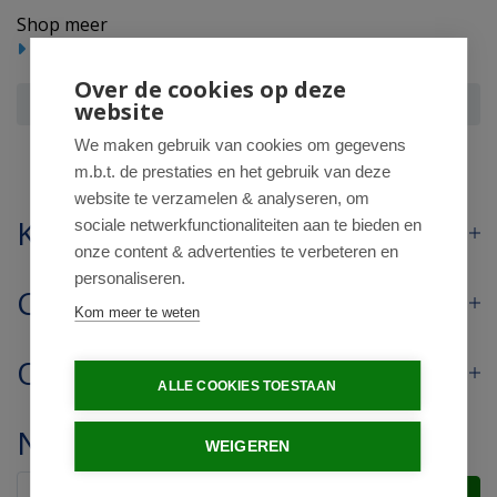
Shop meer
Hygiene/Papier
Over de cookies op deze
Gentle Day Tampon super
website
We maken gebruik van cookies om gegevens
m.b.t. de prestaties en het gebruik van deze
website te verzamelen & analyseren, om
Klantenservice
sociale netwerkfunctionaliteiten aan te bieden en
onze content & advertenties te verbeteren en
personaliseren.
Contact
Kom meer te weten
Openingstijden
ALLE COOKIES TOESTAAN
Nieuwsbrief
WEIGEREN