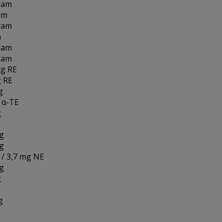
ram
am
ram
m
ram
ram
g RE
 RE
g
 α-TE
g
g
g
 / 3,7 mg NE
g
g
g