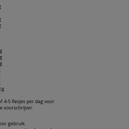
g
g
g
g
g
g
g
g
g
cg
f 4-5 flesjes per dag voor
e voorschrijver.
voor gebruik.