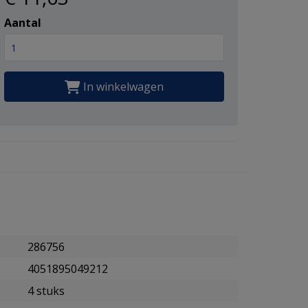
Aantal
In winkelwagen
286756
4051895049212
4 stuks