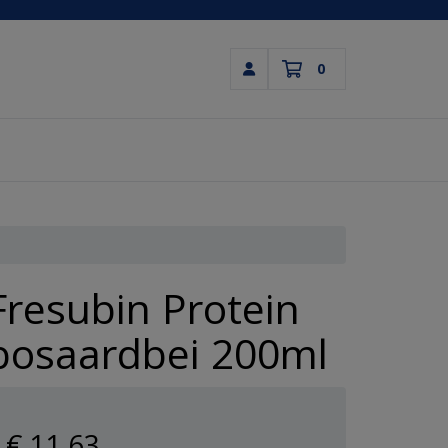
0
Inloggen
Winkelwagen
Uw winkelwagen is leeg.
Vul hem met producten.
Fresubin Protein
bosaardbei 200ml
€ 11
,63