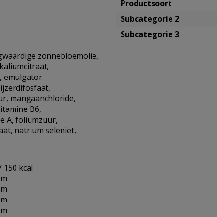
Productsoort
Subcategorie 2
Subcategorie 3
ogwaardige zonnebloemolie,
kaliumcitraat,
t, emulgator
ijzerdifosfaat,
ur, mangaanchloride,
vitamine B6,
e A, foliumzuur,
at, natrium seleniet,
/ 150 kcal
am
am
am
am