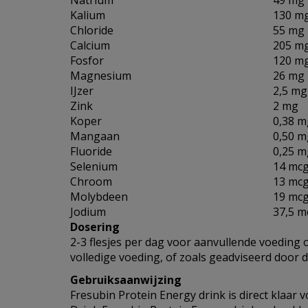
Natrium
49 mg
Kalium
130 m
Chloride
55 mg
Calcium
205 m
Fosfor
120 m
Magnesium
26 mg
IJzer
2,5 mg
Zink
2 mg
Koper
0,38 m
Mangaan
0,50 m
Fluoride
0,25 m
Selenium
14 mc
Chroom
13 mc
Molybdeen
19 mc
Jodium
37,5 m
Dosering
2-3 flesjes per dag voor aanvullende voeding o
volledige voeding, of zoals geadviseerd door d
Gebruiksaanwijzing
Fresubin Protein Energy drink is direct klaar 