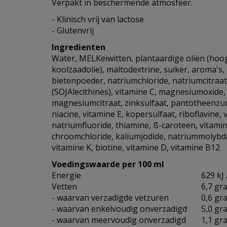
Verpakt in beschermende atmosfeer.
- Klinisch vrij van lactose
- Glutenvrij
Ingredienten
Water, MELKeiwitten, plantaardige oliën (ho
koolzaadolie), maltodextrine, suiker, aroma's, 
bietenpoeder, natriumchloride, natriumcitraa
(SOJAlecithines), vitamine C, magnesiumoxide, 
magnesiumcitraat, zinksulfaat, pantotheenzu
niacine, vitamine E, kopersulfaat, riboflavine, 
natriumfluoride, thiamine, ß-caroteen, vitamin
chroomchloride, kaliumjodide, natriummolybda
vitamine K, biotine, vitamine D, vitamine B12.
Voedingswaarde per 100 ml
Energie
629 kJ 
Vetten
6,7 gr
- waarvan verzadigde vetzuren
0,6 gr
- waarvan enkelvoudig onverzadigd
5,0 gr
- waarvan meervoudig onverzadigd
1,1 gr