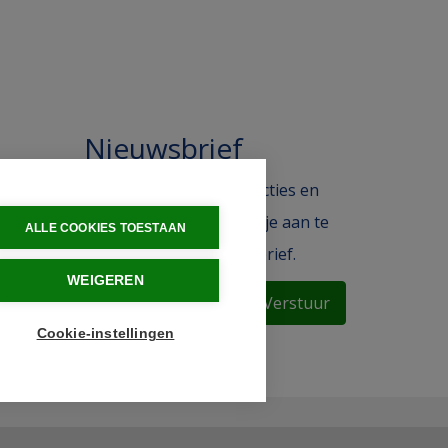
Nieuwsbrief
 in de
Blijf op de hoogte van acties en
ak.
het laatste nieuws door je aan te
ALLE COOKIES TOESTAAN
melden voor de nieuwsbrief.
WEIGEREN
Verstuur
Cookie-instellingen