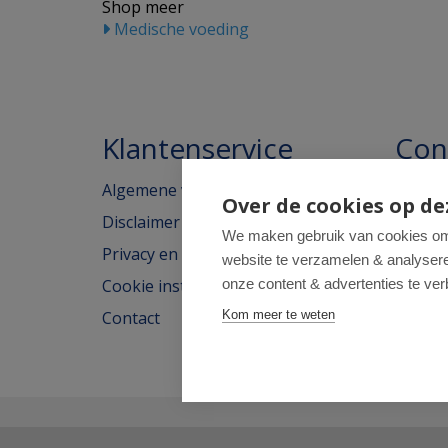
Shop meer
Medische voeding
Klantenservice
Con
Algemene voorwaarden
Homeo
Over de cookies op de
Disclaimer
Weimar
We maken gebruik van cookies om 
Privacy en cookieverklaring
website te verzamelen & analyseren
2562H
Cookie instellingen
onze content & advertenties te ver
tel: 07
Contact
Kom meer te weten
e-mail