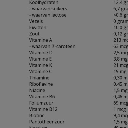
Koolhydraten
12,4 g
- waarvan suikers
6,7 gr
- waarvan lactose
<0,6 g
Vezels
0 gra
Eiwitten
10,0 g
Zout
0,12 g
Vitamine A
213 mc
- waarvan ß-caroteen
63 mcg
Vitamine D
2,5 mc
Vitamine E
3,8 mg
Vitamine K
21 mc
Vitamine C
19 mg
Thiamine
0,30 m
Riboflavine
0,45 m
Niacine
1,5 mg
Vitamine B6
0,46 m
Foliumzuur
69 mc
Vitamine B12
1 mcg
Biotine
9,4 mc
Pantotheenzuur
1,5 mg