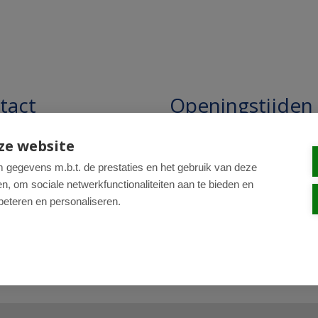
tact
Openingstijden
pathie Regentesse B.V.
Openingstijden: 24/7 online,
ze website
winkel uitsluitend op afspra
straat 228
gegevens m.b.t. de prestaties en het gebruik van deze
, om sociale netwerkfunctionaliteiten aan te bieden en
R Den Haag
beteren en personaliseren.
0-820 98 84
: drogist@regentesse.nl