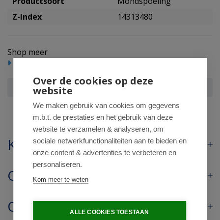
Productsoort
Mondspoeling
Z-Index
14313480
Shop meer
Mondverzorging
Mondspoeling
Over de cookies op deze
Fagron Natriumfluoride mondspoeling 0.025
website
We maken gebruik van cookies om gegevens
m.b.t. de prestaties en het gebruik van deze
website te verzamelen & analyseren, om
Klantenservice
sociale netwerkfunctionaliteiten aan te bieden en
onze content & advertenties te verbeteren en
personaliseren.
Contact
Kom meer te weten
Openingstijden
ALLE COOKIES TOESTAAN