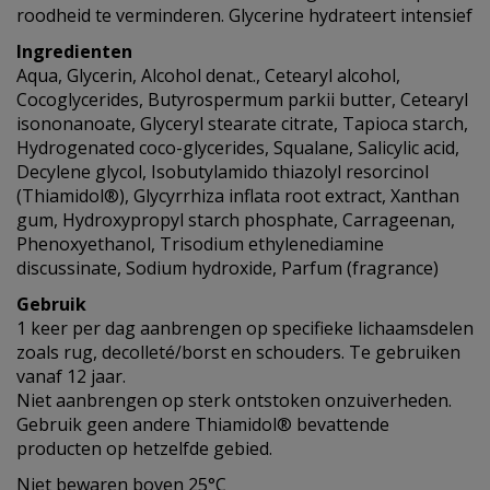
roodheid te verminderen. Glycerine hydrateert intensief
Ingredienten
Aqua, Glycerin, Alcohol denat., Cetearyl alcohol,
Cocoglycerides, Butyrospermum parkii butter, Cetearyl
isononanoate, Glyceryl stearate citrate, Tapioca starch,
Hydrogenated coco-glycerides, Squalane, Salicylic acid,
Decylene glycol, Isobutylamido thiazolyl resorcinol
(Thiamidol®), Glycyrrhiza inflata root extract, Xanthan
gum, Hydroxypropyl starch phosphate, Carrageenan,
Phenoxyethanol, Trisodium ethylenediamine
discussinate, Sodium hydroxide, Parfum (fragrance)
Gebruik
1 keer per dag aanbrengen op specifieke lichaamsdelen
zoals rug, decolleté/borst en schouders. Te gebruiken
vanaf 12 jaar.
Niet aanbrengen op sterk ontstoken onzuiverheden.
Gebruik geen andere Thiamidol® bevattende
producten op hetzelfde gebied.
Niet bewaren boven 25°C