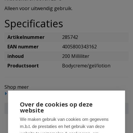
Alleen voor uitwendig gebruik.
Specificaties
Artikelnummer
285742
EAN nummer
4005800343162
inhoud
200 Milliliter
Productsoort
Bodycreme/gel/lotion
Shop meer
Lichaam
Bodycreme, gel en lotion
Over de cookies op deze
Eucerin Dermopure bodycream
website
We maken gebruik van cookies om gegevens
m.b.t. de prestaties en het gebruik van deze