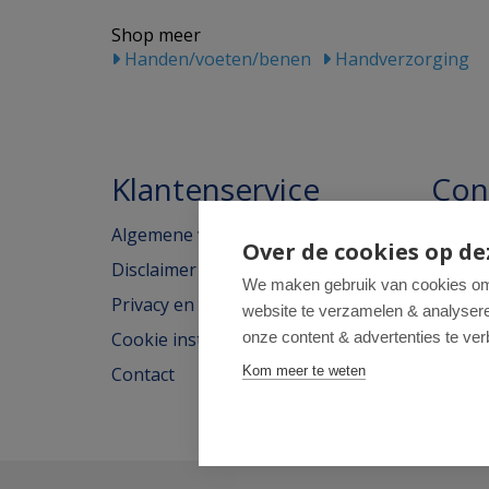
Shop meer
Handen/voeten/benen
Handverzorging
Klantenservice
Con
Algemene voorwaarden
Homeo
Over de cookies op de
Disclaimer
Weimar
We maken gebruik van cookies om 
Privacy en cookieverklaring
website te verzamelen & analyseren
2562H
Cookie instellingen
onze content & advertenties te ver
tel: 07
Contact
Kom meer te weten
e-mail