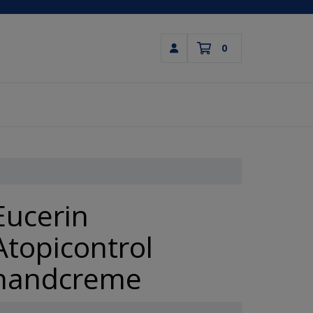
0
Inloggen
Winkelwagen
Uw winkelwagen is leeg.
Vul hem met producten.
Eucerin
Atopicontrol
handcreme