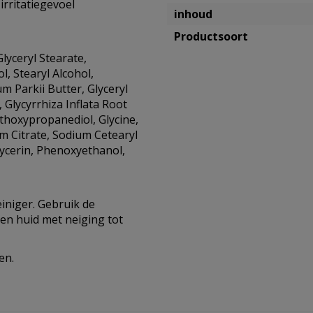
irritatiegevoel
inhoud
Productsoort
Glyceryl Stearate,
l, Stearyl Alcohol,
 Parkii Butter, Glyceryl
, Glycyrrhiza Inflata Root
thoxypropanediol, Glycine,
um Citrate, Sodium Cetearyl
glycerin, Phenoxyethanol,
einiger. Gebruik de
en huid met neiging tot
en.