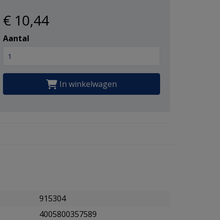
€ 10
,44
Aantal
In winkelwagen
915304
4005800357589