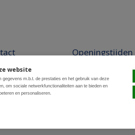
tact
Openingstijden
pathie Regentesse B.V.
Openingstijden: 24/7 online,
ze website
winkel uitsluitend op afspra
straat 228
gegevens m.b.t. de prestaties en het gebruik van deze
, om sociale netwerkfunctionaliteiten aan te bieden en
R Den Haag
beteren en personaliseren.
0-820 98 84
: drogist@regentesse.nl