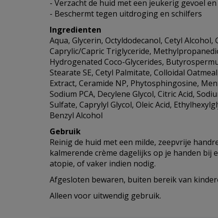
- Verzacht de huid met een jeukerig gevoel en 
- Beschermt tegen uitdroging en schilfers
Ingredienten
Aqua, Glycerin, Octyldodecanol, Cetyl Alcohol, 
Caprylic/Capric Triglyceride, Methylpropanedio
Hydrogenated Coco-Glycerides, Butyrospermum
Stearate SE, Cetyl Palmitate, Colloidal Oatmeal
Extract, Ceramide NP, Phytosphingosine, Men
Sodium PCA, Decylene Glycol, Citric Acid, Sodi
Sulfate, Caprylyl Glycol, Oleic Acid, Ethylhexyl
Benzyl Alcohol
Gebruik
Reinig de huid met een milde, zeepvrije handr
kalmerende crème dagelijks op je handen bij e
atopie, of vaker indien nodig.
Afgesloten bewaren, buiten bereik van kinder
Alleen voor uitwendig gebruik.