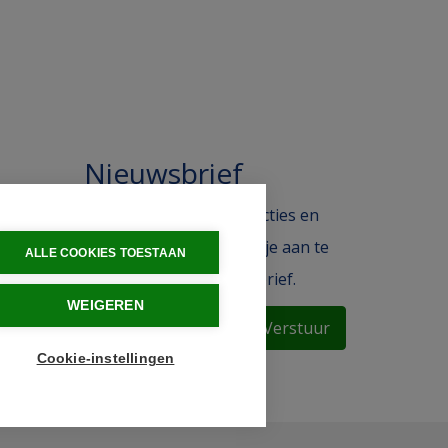
Nieuwsbrief
 in de
Blijf op de hoogte van acties en
ak.
het laatste nieuws door je aan te
ALLE COOKIES TOESTAAN
melden voor de nieuwsbrief.
WEIGEREN
Verstuur
Cookie-instellingen