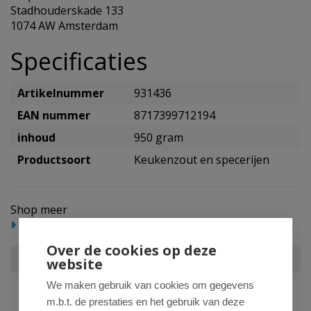
Stadhouderskade 133
1074 AW Amsterdam
Specificaties
Artikelnummer
931436
EAN nummer
8717399712194
inhoud
950 gram
Productsoort
Keukenzout en specerijen
Shop meer
Reform/levensmiddelen
Keukenzout en specerijen
Over de cookies op deze
Esspo Himalayazout wit grof 700 + 250 gram actie
website
We maken gebruik van cookies om gegevens
m.b.t. de prestaties en het gebruik van deze