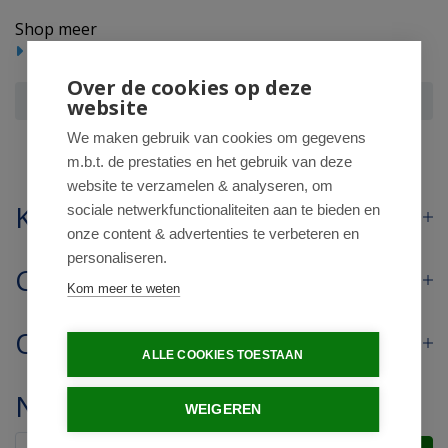
Shop meer
Hulpmiddelen
Over de cookies op deze
Essentials Wandelstokhouder mob
website
We maken gebruik van cookies om gegevens
m.b.t. de prestaties en het gebruik van deze
website te verzamelen & analyseren, om
Klantenservice
sociale netwerkfunctionaliteiten aan te bieden en
onze content & advertenties te verbeteren en
personaliseren.
Contact
Kom meer te weten
Openingstijden
ALLE COOKIES TOESTAAN
Nieuwsbrief
WEIGEREN