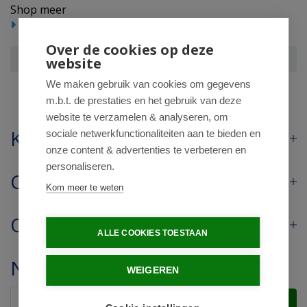
Shop meer
Hulpmiddelen
Over de cookies op deze
Essentials Sleuteldraaihulp H&L
website
We maken gebruik van cookies om gegevens
m.b.t. de prestaties en het gebruik van deze
website te verzamelen & analyseren, om
Klantenservice
sociale netwerkfunctionaliteiten aan te bieden en
onze content & advertenties te verbeteren en
personaliseren.
Contact
Kom meer te weten
Openingstijden
ALLE COOKIES TOESTAAN
Nieuwsbrief
WEIGEREN
Verstuur