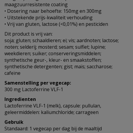
maagzuurresistente coating
• Dosering naar behoefte: 150mg en 300mg
• Uitstekende prijs-kwaliteit verhouding
• Vrij van gluten, lactose (<0,01%) en pesticiden
Dit product is vrij van:
soja; gluten; schaaldieren; ei; vis; aardnoten; lactose;
noten; selderij; mosterd; sesam; sulfiet; lupine;
weekdieren; suiker; conserveringsmiddelen;
synthetische geur-, kleur- en smaakstoffen;
synthetische detergenten; gist; maïs; saccharose;
cafeïne
Samenstelling per vegecap:
300 mg Lactoferrine VLF-1
Ingredienten
Lactoferrine VLF-1 (melk), capsule: pullulan,
geleermiddelen: kaliumchloride; carrageen
Gebruik
Standaard: 1 vegecap per dag bij de maaltijd