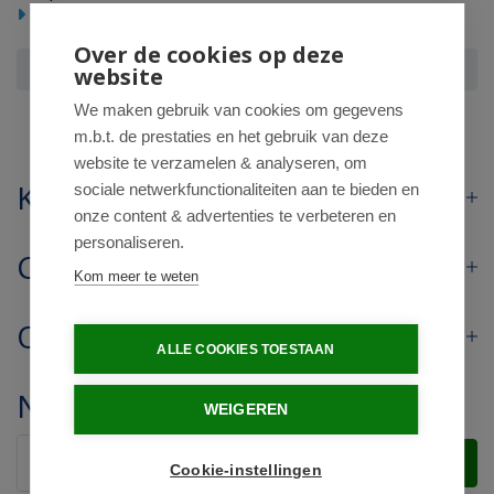
Voedingssupplementen
Over de cookies op deze
Energetica Nat Lactoferrine VLF-1 300mg
website
We maken gebruik van cookies om gegevens
m.b.t. de prestaties en het gebruik van deze
website te verzamelen & analyseren, om
Klantenservice
sociale netwerkfunctionaliteiten aan te bieden en
onze content & advertenties te verbeteren en
personaliseren.
Contact
Kom meer te weten
Openingstijden
ALLE COOKIES TOESTAAN
Nieuwsbrief
WEIGEREN
Verstuur
Cookie-instellingen