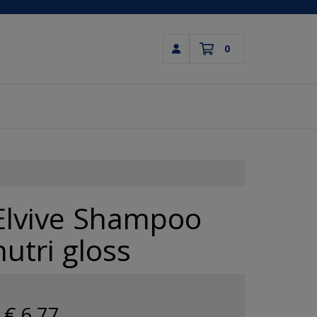
0
Inloggen
Winkelwagen
Uw winkelwagen is leeg.
Vul hem met producten.
Elvive Shampoo
nutri gloss
€ 6
,77