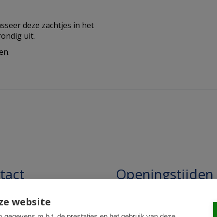
seer deze zachtjes in het
ondig uit.
en.
tact
Openingstijden
pathie Regentesse B.V.
Openingstijden: 24/7 online,
ze website
winkel uitsluitend op afspra
straat 228
gegevens m.b.t. de prestaties en het gebruik van deze