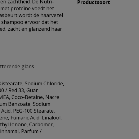
 en zachtheid. De Nutri-
Productsoort
 met proteïne voedt het
asbeurt wordt de haarvezel
de shampoo ervoor dat het
oed, zacht en glanzend haar
itterende glans
Distearate, Sodium Chloride,
0 / Red 33, Guar
MEA, Coco-Betaine, Nacre
dium Benzoate, Sodium
 Acid, PEG-100 Stearate,
ene, Fumaric Acid, Linalool,
thyl Ionone, Carbomer,
 Cinnamal, Parfum /