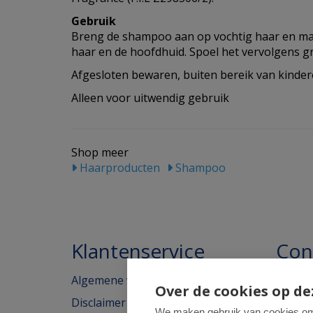
Gebruik
Breng de shampoo aan op vochtig haar en mas
haar en de hoofdhuid. Spoel het vervolgens gr
Afgesloten bewaren, buiten bereik van kinder
Alleen voor uitwendig gebruik
Shop meer
Haarproducten
Shampoo
Klantenservice
Con
Algemene voorwaarden
Homeo
Over de cookies op de
Disclaimer
Weimar
We maken gebruik van cookies om 