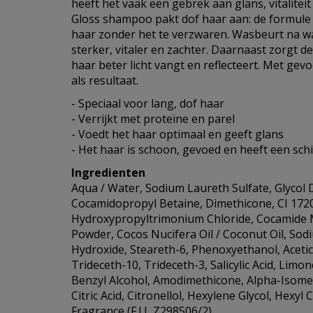
heeft het vaak een gebrek aan glans, vitaliteit
Gloss shampoo pakt dof haar aan: de formule
haar zonder het te verzwaren. Wasbeurt na w
sterker, vitaler en zachter. Daarnaast zorgt 
haar beter licht vangt en reflecteert. Met gev
als resultaat.
- Speciaal voor lang, dof haar
- Verrijkt met proteïne en parel
- Voedt het haar optimaal en geeft glans
- Het haar is schoon, gevoed en heeft een sch
Ingredienten
Aqua / Water, Sodium Laureth Sulfate, Glycol 
Cocamidopropyl Betaine, Dimethicone, CI 1720
Hydroxypropyltrimonium Chloride, Cocamide 
Powder, Cocos Nucifera Oil / Coconut Oil, So
Hydroxide, Steareth-6, Phenoxyethanol, Acetic
Trideceth-10, Trideceth-3, Salicylic Acid, Limon
Benzyl Alcohol, Amodimethicone, Alpha-Isome
Citric Acid, Citronellol, Hexylene Glycol, Hexyl
Fragrance (F.I.L Z298506/2).