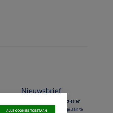
Nieuwsbrief
 in de
Blijf op de hoogte van acties en
ak.
het laatste nieuws door je aan te
ALLE COOKIES TOESTAAN