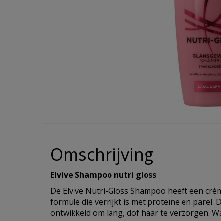
Hulpmiddelen
Incontinentie
Overig
alles v
Overig
Warmte 
Reinigi
Koek
Eelt en
Haaroli
Verzorg
Wasmid
Reizen
Hygiene/Papier
alles v
alles v
alles v
Oogver
Overige
alles v
Haarse
Urinaal
Pestici
alles van Gezondheid
alles van Verzorging
Geurtj
alles v
Haarma
Overig 
Afwasm
Overig 
alles v
alles v
Toiletp
alles v
Keuken
Omschrijving
Batteri
Elvive Shampoo nutri gloss
De Elvive Nutri-Gloss Shampoo heeft een crè
alles v
formule die verrijkt is met proteïne en parel. 
ontwikkeld om lang, dof haar te verzorgen. Wa