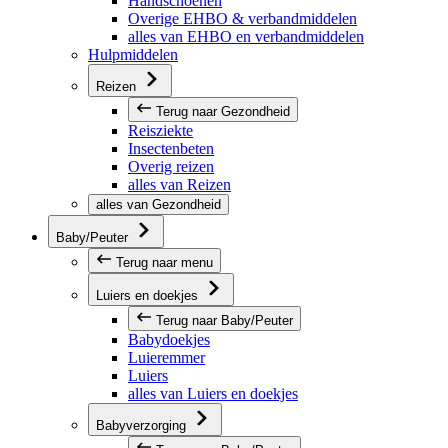
Handschoenen
Overige EHBO & verbandmiddelen
alles van EHBO en verbandmiddelen
Hulpmiddelen
Reizen
Terug naar Gezondheid
Reisziekte
Insectenbeten
Overig reizen
alles van Reizen
alles van Gezondheid
Baby/Peuter
Terug naar menu
Luiers en doekjes
Terug naar Baby/Peuter
Babydoekjes
Luieremmer
Luiers
alles van Luiers en doekjes
Babyverzorging