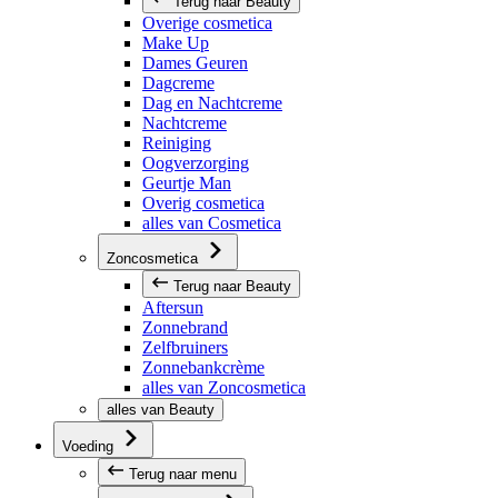
Terug naar Beauty
Overige cosmetica
Make Up
Dames Geuren
Dagcreme
Dag en Nachtcreme
Nachtcreme
Reiniging
Oogverzorging
Geurtje Man
Overig cosmetica
alles van Cosmetica
Zoncosmetica
Terug naar Beauty
Aftersun
Zonnebrand
Zelfbruiners
Zonnebankcrème
alles van Zoncosmetica
alles van Beauty
Voeding
Terug naar menu