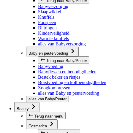
Terug naar Baby/Peuter
Babyverzorging
Slaapwikkel
Knuffels
Fopspeen
Bijtringen
Kinderveiligheid
Warmte knuffels
alles van Babyverzorging
Baby en peutervoeding
Terug naar Baby/Peuter
Babyvoeding
Babyflessen en benodigdheden
Bestek beker en rietjes
Borstvoeding en kolfbenodigdheden
Zoogkompressen
alles van Baby en peutervoeding
alles van Baby/Peuter
Beauty
Terug naar menu
Cosmetica