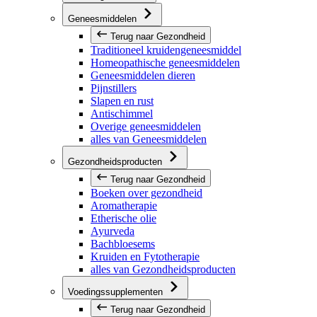
Geneesmiddelen
Terug naar Gezondheid
Traditioneel kruidengeneesmiddel
Homeopathische geneesmiddelen
Geneesmiddelen dieren
Pijnstillers
Slapen en rust
Antischimmel
Overige geneesmiddelen
alles van Geneesmiddelen
Gezondheidsproducten
Terug naar Gezondheid
Boeken over gezondheid
Aromatherapie
Etherische olie
Ayurveda
Bachbloesems
Kruiden en Fytotherapie
alles van Gezondheidsproducten
Voedingssupplementen
Terug naar Gezondheid