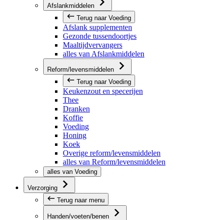
Afslankmiddelen
Terug naar Voeding
Afslank supplementen
Gezonde tussendoortjes
Maaltijdvervangers
alles van Afslankmiddelen
Reform/levensmiddelen
Terug naar Voeding
Keukenzout en specerijen
Thee
Dranken
Koffie
Voeding
Honing
Koek
Overige reform/levensmiddelen
alles van Reform/levensmiddelen
alles van Voeding
Verzorging
Terug naar menu
Handen/voeten/benen