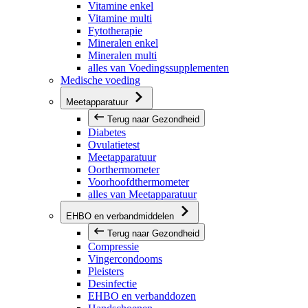
Vitamine enkel
Vitamine multi
Fytotherapie
Mineralen enkel
Mineralen multi
alles van Voedingssupplementen
Medische voeding
Meetapparatuur
Terug naar Gezondheid
Diabetes
Ovulatietest
Meetapparatuur
Oorthermometer
Voorhoofdthermometer
alles van Meetapparatuur
EHBO en verbandmiddelen
Terug naar Gezondheid
Compressie
Vingercondooms
Pleisters
Desinfectie
EHBO en verbanddozen