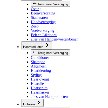
Terug naar Verzorging
Overig
Beenverzorging
Staalwaren
Handverzorging
Zeep
Voetverzorging
Eelt en Likdoorn
alles van Handen/voeten/benen
Haarproducten
Terug naar Verzorging
Conditioner
Shampoo
Algemeen
Haarkleuring
Styling
Haar overig
Haarolie
Haarserum
Haarmasker
alles van Haarproducten
Lichaam