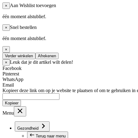
Aan Wishlist toevoegen
×
één moment alstublief.
Snel bestellen
×
één moment alstublief.
×
Verder winkelen
Afrekenen
Leuk dat je dit artikel wilt delen!
×
Facebook
Pinterest
WhatsApp
Email
Kopieer deze link om op je website te plaatsen of om te gebruiken in 
Kopieer
Menu
Gezondheid
Terug naar menu