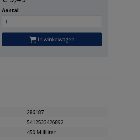
Aantal
In winkelwagen
286187
5412533426892
450 Milliliter