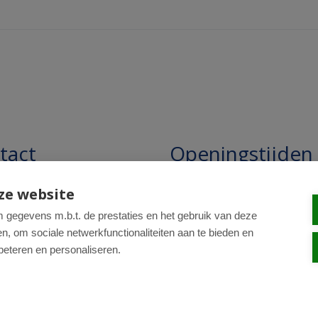
tact
Openingstijden
pathie Regentesse B.V.
Openingstijden: 24/7 online,
ze website
winkel uitsluitend op afspra
straat 228
gegevens m.b.t. de prestaties en het gebruik van deze
, om sociale netwerkfunctionaliteiten aan te bieden en
R Den Haag
beteren en personaliseren.
0-820 98 84
: drogist@regentesse.nl