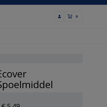
0
Inloggen
Winkelwagen
Uw winkelwagen is leeg.
Vul hem met producten.
Ecover
Spoelmiddel
€ 5
,49