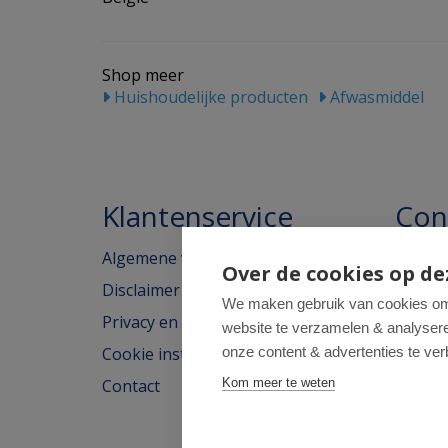
Shop meer
Huishoudelijke producten
Afwasmiddel
Klantenservice
Con
Algemene voorwaarden
Homeo
Over de cookies op de
Disclaimer
Weimar
We maken gebruik van cookies om 
Privacy en cookieverklaring
website te verzamelen & analyseren
2562H
Cookie instellingen
onze content & advertenties te ver
tel: 07
Contact
Kom meer te weten
e-mail