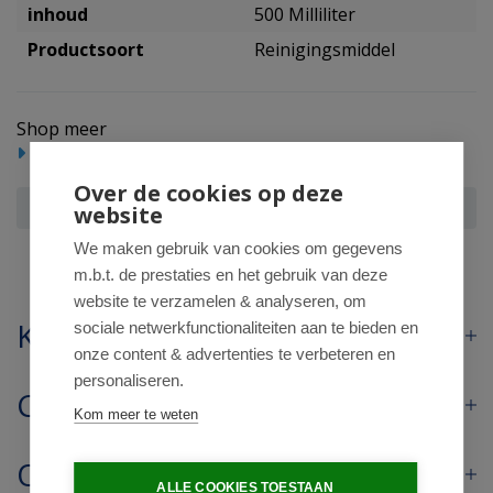
inhoud
500 Milliliter
Productsoort
Reinigingsmiddel
Shop meer
Huishoudelijke producten
Reinigingsmiddel
Over de cookies op deze
Ecover Essential glasreiniger spray
website
We maken gebruik van cookies om gegevens
m.b.t. de prestaties en het gebruik van deze
website te verzamelen & analyseren, om
Klantenservice
sociale netwerkfunctionaliteiten aan te bieden en
onze content & advertenties te verbeteren en
personaliseren.
Contact
Kom meer te weten
Openingstijden
ALLE COOKIES TOESTAAN